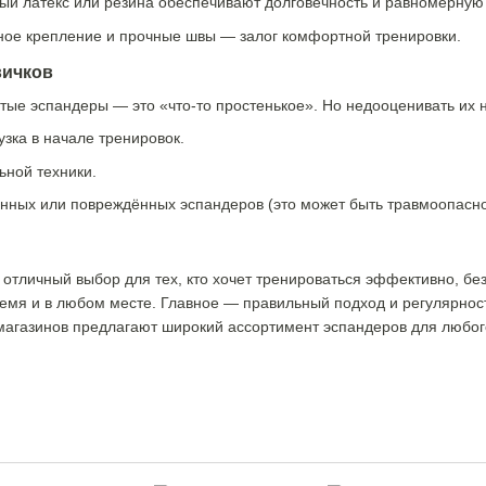
й латекс или резина обеспечивают долговечность и равномерную 
ое крепление и прочные швы — залог комфортной тренировки.
вичков
тые эспандеры — это «что-то простенькое». Но недооценивать их н
зка в начале тренировок.
ьной техники.
нных или повреждённых эспандеров (это может быть травмоопасно
отличный выбор для тех, кто хочет тренироваться эффективно, бе
ремя и в любом месте. Главное — правильный подход и регулярност
агазинов предлагают широкий ассортимент эспандеров для любого