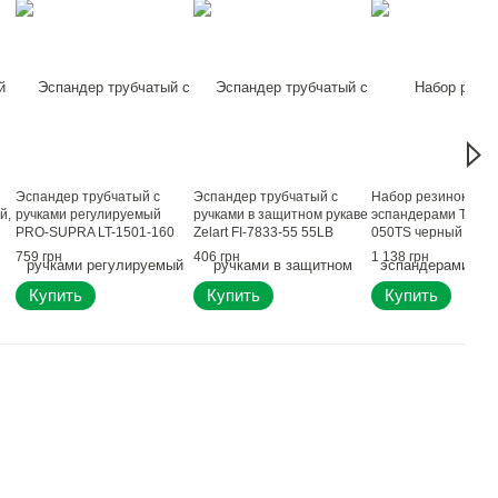
Эспандер трубчатый с
Эспандер трубчатый с
Набор резинок с
й,
ручками регулируемый
ручками в защитном рукаве
эспандерами Trex S
PRO-SUPRA LT-1501-160
Zelart FI-7833-55 55LB
050TS черный
160см серый
нагрузка-25кг цвета в
759 грн
406 грн
1 138 грн
ассортименте
Купить
Купить
Купить