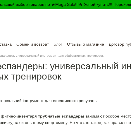
ольшой выбор товаров по 🔥Mega Sale!!!🔥 Успей купить!!! Переход
ставка
Обмен и возврат
Блог
Отзывы о магазине
Договор пу
спандеры: универсальный инструмент для эффективных тренировок
эспандеры: универсальный и
х тренировок
я фитнес-инвентаря
трубчатые эспандеры
занимают особое место
новичку, так и опытному спортсмену. Но что это такое, как правил