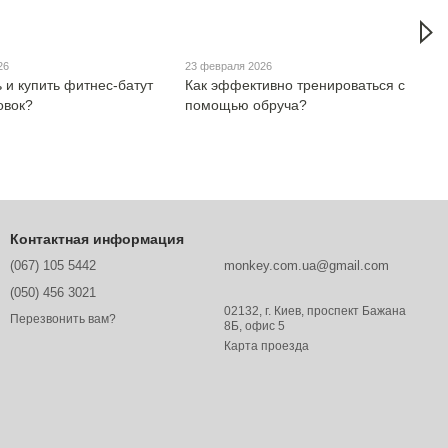
26
23 февраля 2026
 и купить фитнес-батут
Как эффективно тренироваться с
овок?
помощью обруча?
Контактная информация
(067) 105 5442
monkey.com.ua@gmail.com
(050) 456 3021
02132, г. Киев, проспект Бажана
Перезвонить вам?
8Б, офис 5
Карта проезда