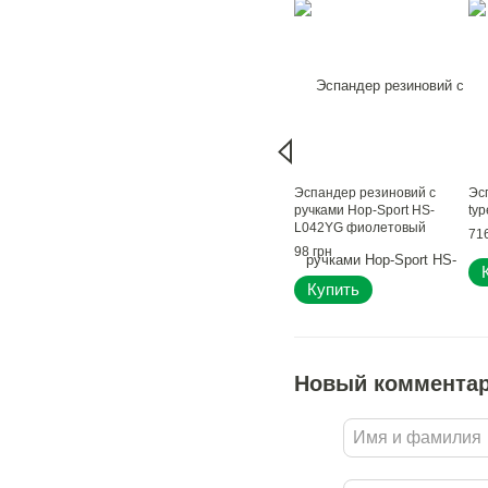
Эспандер резиновий с
Эс
ручками Hop-Sport HS-
typ
L042YG фиолетовый
716
98 грн
Купить
Новый коммента