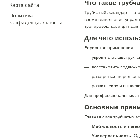
Что такое трубч
Карта сайта
Трубчатый эспандер — это
Политика
время выполнения упражне
конфиденциальности
тренировок, так и для зан
Для чего испол
Вариантов применения — 
укрепить мышцы рук, сп
восстановить подвижно
разогреться перед сил
развить силу и выносл
Для профессиональных атл
Основные преи
Главная сила трубчатых эс
Мобильность и лёгко
Универсальность.
Оди