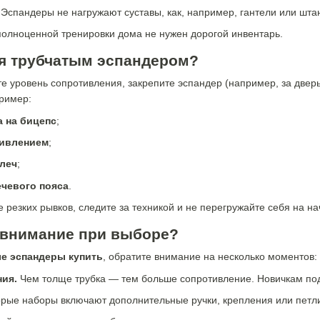
Эспандеры не нагружают суставы, как, например, гантели или штан
олноценной тренировки дома не нужен дорогой инвентарь.
ся трубчатым эспандером?
е уровень сопротивления, закрепите эспандер (например, за дверь
ример:
а на бицепс
;
тивлением
;
плеч
;
ечевого пояса
.
 резких рывков, следите за техникой и не перегружайте себя на на
ь внимание при выборе?
е эспандеры купить
, обратите внимание на несколько моментов:
ия.
Чем толще трубка — тем больше сопротивление. Новичкам под
рые наборы включают дополнительные ручки, крепления или петли