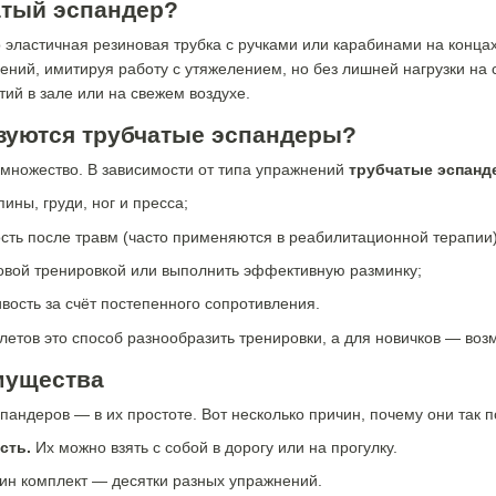
атый эспандер?
 эластичная резиновая трубка с ручками или карабинами на концах
ний, имитируя работу с утяжелением, но без лишней нагрузки на
ятий в зале или на свежем воздухе.
ьзуются трубчатые эспандеры?
множество. В зависимости от типа упражнений
трубчатые эспан
ины, груди, ног и пресса;
сть после травм (часто применяются в реабилитационной терапии)
овой тренировкой или выполнить эффективную разминку;
ивость за счёт постепенного сопротивления.
етов это способ разнообразить тренировки, а для новичков — возм
мущества
пандеров — в их простоте. Вот несколько причин, почему они так 
сть.
Их можно взять с собой в дорогу или на прогулку.
н комплект — десятки разных упражнений.