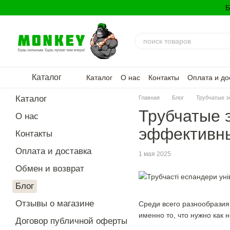
Перейти к основному контенту
Б
Каталог
Каталог
О нас
Контакты
Оплата и до
Политика конфиденциальности
Каталог
Главная
Блог
Трубчатые э
Трубчатые 
О нас
эффективны
Контакты
Оплата и доставка
1 мая 2025
Обмен и возврат
Блог
Отзывы о магазине
Среди всего разнообрази
именно то, что нужно как 
Договор публичной оферты