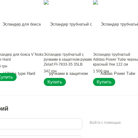
пандер для бокса V`Noks
Эспандер трубчатый с
Эспандер трубчатый
e Hard
ручками в защитном рукаве
Adidas Power Tube черны
Zelart FI-7833-35 35LB
красный Уни 122 см
 грн
нагрузка-16кг цвета в
885652000260
342 грн
1 500 грн
ассортименте
Купить
Купить
Купить
рий
Войти с помощью