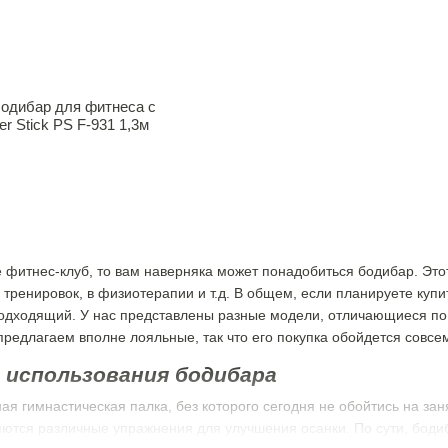
бодибар для фитнеса с
r Stick PS F-931 1,3м
 фитнес-клуб, то вам наверняка может понадобиться бодибар. Это
тренировок, в физиотерапии и т.д. В общем, если планируете купит
дходящий. У нас представлены разные модели, отличающиеся по в
редлагаем вполне лояльные, так что его покупка обойдется совсе
использования бодибара
ая гимнастическая палка, без которого сегодня не обойтись на за
тся различные упражнения для улучшения осанки. По сути, бодиб