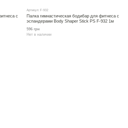
Артикул: F-932
фитнеса с
Палка гимнастическая бодибар для фитнеса с
эспандерами Body Shaper Stick PS F-932 1м
596 грн
Нет в наличии