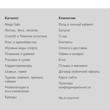
рсальных аксессуаров, применяемых в фитнес-клубах. Весят они нем
 предоставляет возможность каждому потребителю подобрать подхо
еств, то использование утяжеленных бодибаров:
Каталог
Клиентам
сть суставов;
Mega Sale
Вход в личный кабинет
ины;
Фитнес, йога, пилатес
Каталог
осливость организма.
Crossfit и Тяжелая атлетика
О нас
Бокс и единоборства
Контакты
тические палки преимущественно из стали, а затем покрываются 
Игровые виды спорта
Оплата и доставка
печивает надежный хват во время тренировок и большой срок эксп
Плавание и дайвинг
Обмен и возврат
иобрести гимнастическую палку – изучайте наш каталог и выбира
Рюкзаки и сумки
Блог
ране, а потому заказывать ее можно из любых регионов Украины.
Кардиотренажеры
Отзывы о магазине
Скамьи, лавки
Договор публичной оферты
Туризм, кемпинг, треккинг,
Карта сайта
хайкинг
Политика
Реабилитация и
конфиденциальности
восстановление
Бренды
Мы в соцсетях