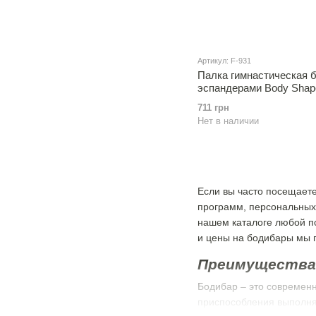
Артикул: F-931
Палка гимнастическая 
эспандерами Body Shape
711 грн
Нет в наличии
Если вы часто посещаете
программ, персональных 
нашем каталоге любой по
и цены на бодибары мы п
Преимущества 
Бодибар – это современн
приспособления выполняю