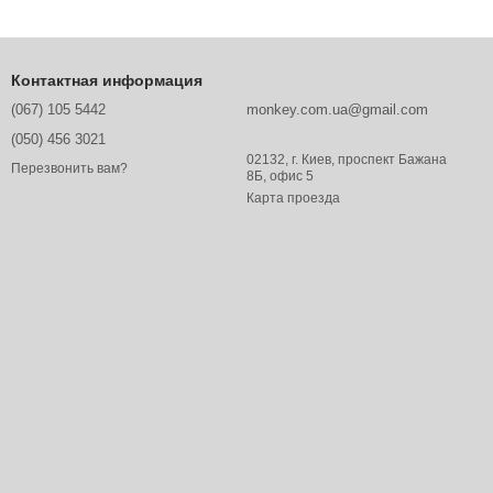
ного – от 1 до 18 кг, поэтому заниматься с ними легко. А
дящий по весу вариант.
Контактная информация
(067) 105 5442
monkey.com.ua@gmail.com
(050) 456 3021
02132, г. Киев, проспект Бажана
Перезвонить вам?
8Б, офис 5
мягкими материалами. Также они оснащены специальным
Карта проезда
луатации.
йте любую понравившуюся. Продажу своей продукции мы