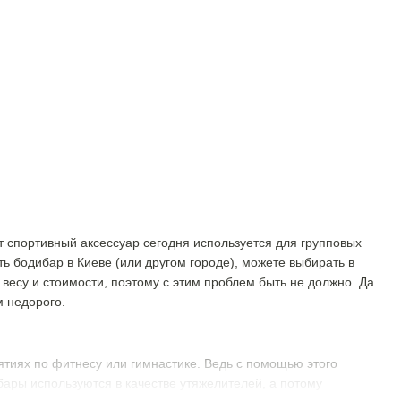
т спортивный аксессуар сегодня используется для групповых
ь бодибар в Киеве (или другом городе), можете выбирать в
есу и стоимости, поэтому с этим проблем быть не должно. Да
м недорого.
нятиях по фитнесу или гимнастике. Ведь с помощью этого
ары используются в качестве утяжелителей, а потому