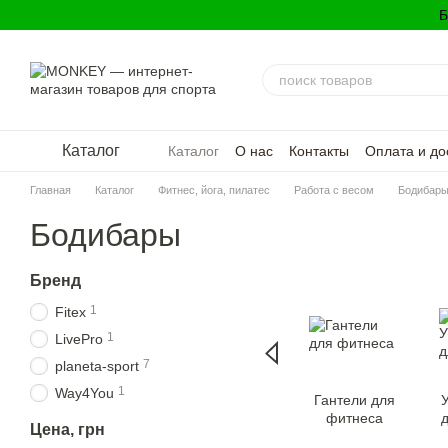
Перейти к основному контенту
Б
Каталог
Каталог
О нас
Контакты
Оплата и до
Политика конфиденциальности
Главная
Каталог
Фитнес, йога, пилатес
Работа с весом
Бодибар
Бодибары
Бренд
1
Fitex
1
LivePro
7
planeta-sport
1
Way4You
Гантели для
фитнеса
д
Цена, грн