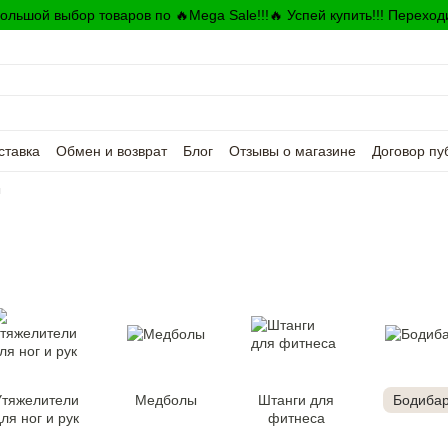
ольшой выбор товаров по 🔥Mega Sale!!!🔥 Успей купить!!! Переход
ставка
Обмен и возврат
Блог
Отзывы о магазине
Договор пу
ы
Утяжелители
Медболы
Штанги для
Бодиба
ля ног и рук
фитнеса