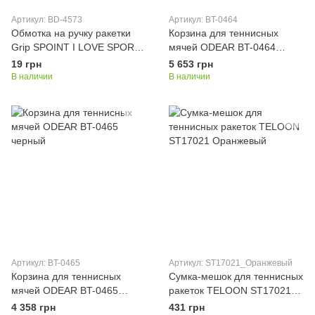
Артикул: BD-4573
Артикул: BT-0464
Обмотка на ручку ракетки
Корзина для теннисных
Grip SPOINT I LOVE SPORT
мячей ODEAR BT-0464
BD-4573 I LOVE SPORT
черный
19 грн
5 653 грн
60шт разноцветный
В наличии
В наличии
Артикул: BT-0465
Артикул: ST17021_Оранжевый
Корзина для теннисных
Сумка-мешок для теннисных
мячей ODEAR BT-0465
ракеток TELOON ST17021
черный
Оранжевый
4 358 грн
431 грн