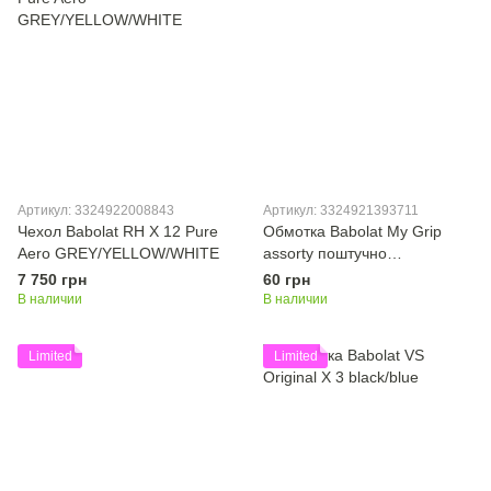
Артикул: 3324922008843
Артикул: 3324921393711
Чехол Babolat RH X 12 Pure
Обмотка Babolat My Grip
Aero GREY/YELLOW/WHITE
assorty поштучно
3324921393711
7 750 грн
60 грн
В наличии
В наличии
Limited
Limited