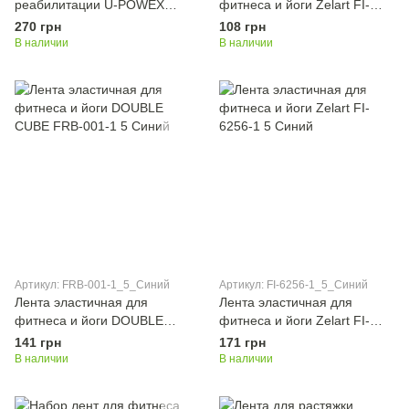
реабилитации U-POWEX
фитнеса и йоги Zelart FI-
Fitness band 0.5мм. (9.1 кг)
6306-1 2 Мятный
270 грн
108 грн
Green
В наличии
В наличии
Артикул: FRB-001-1_5_Синий
Артикул: FI-6256-1_5_Синий
Лента эластичная для
Лента эластичная для
фитнеса и йоги DOUBLE
фитнеса и йоги Zelart FI-
CUBE FRB-001-1 5 Синий
6256-1 5 Синий
141 грн
171 грн
В наличии
В наличии