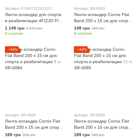
Артикул: P-5907222931127
Артикул: XR-0083
Лента-эспандер для спорта
Лента-эспандер Cornix Flat
и реабилитации 4FIZJO Flat
Band 200 х 15 cм для спорта
Band 5 шт 200 х 15 cм 1-15
и реабилитации 7 кг XR-
1 149 грн
149 грн
1 619 грн
268 грн
кг 4FJ1127
0083
В наличии
В наличии
−44%
−44%
Артикул: XR-0084
Артикул: XR-0085
Лента-эспандер Cornix Flat
Лента-эспандер Cornix Flat
Band 200 х 15 cм для спорта
Band 200 х 15 cм для спорта
и реабилитации 9 кг XR-
и реабилитации 12 кг XR-
169 грн
189 грн
304 грн
340 грн