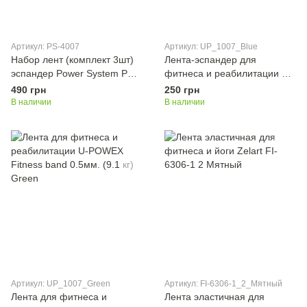
Артикул: PS-4007
Артикул: UP_1007_Blue
Набор лент (комплект 3шт)
Лента-эспандер для
эспандер Power System PS-
фитнеса и реабилитации U-
4007 Resistance Band Set
POWEX Fitness band 0.4мм
490 грн
250 грн
(6.8кг) Blue
В наличии
В наличии
Артикул: UP_1007_Green
Артикул: FI-6306-1_2_Мятный
Лента для фитнеса и
Лента эластичная для