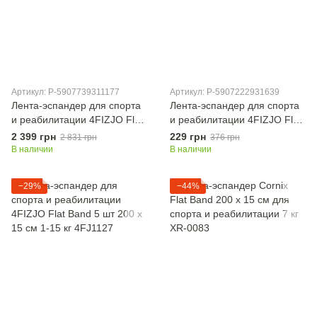
Артикул: P-5907739311177
Артикул: P-5907222931639
Лента-эспандер для спорта
Лента-эспандер для спорта
и реабилитации 4FIZJO Flat
и реабилитации 4FIZJO Flat
Band 30 м 2-4 кг 4FJ0102
Band 200 х 15 cм 1-2 кг
2 399 грн
229 грн
2 831 грн
376 грн
4FJ0003
В наличии
В наличии
−29%
−44%