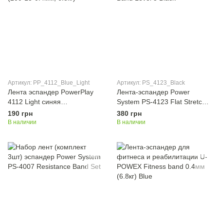
Артикул: PP_4112_Blue_Light
Артикул: PS_4123_Black
Лента эспандер PowerPlay
Лента-эспандер Power
4112 Light синяя
System PS-4123 Flat Stretch
(200*15*0.4мм, 6.8кг)
Band Level 3 Black
190 грн
380 грн
В наличии
В наличии