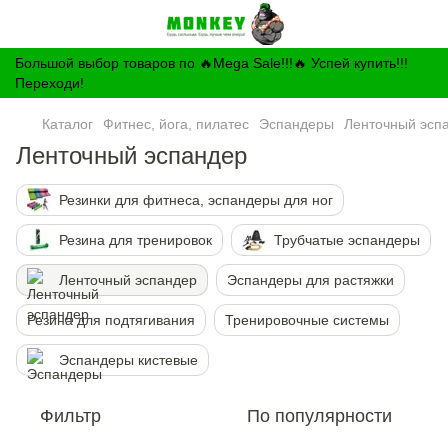
Большой выбор товаров по 🔥Mega Sale!!!🔥 Успей купить!!!
Переходи!
Каталог
Фитнес, йога, пилатес
Эспандеры
Ленточный эсп
Ленточный эспандер
Резинки для фитнеса, эспандеры для ног
Резина для тренировок
Трубчатые эспандеры
Ленточный эспандер
Эспандеры для растяжки
Резина для подтягивания
Тренировочные системы
Эспандеры кистевые
Фильтр
По популярности