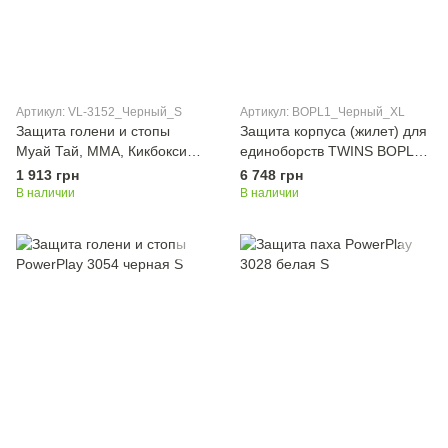
Артикул: VL-3152_Черный_S
Артикул: BOPL1_Черный_XL
Защита голени и стопы
Защита корпуса (жилет) для
Муай Тай, ММА, Кикбоксинг
единоборств TWINS BOPL1
кожаная Zelart VL-3152
Черный XL
1 913 грн
6 748 грн
Черный S
В наличии
В наличии