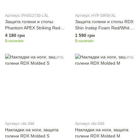
Артикул: PHSG2730-LXL
Артикул: HYP-SIRW-XL
Защита голени и стопы
Защита голени и стопы RDX
Phantom APEX Striking Red
Shin Instep Foam Red/White
L/XL
XL
4 180 грн
1 590 грн
В наличии
В наличии
Артикул: rdx-396
Артикул: rdx-568
Накладки на ноги, защита
Накладки на ноги, защита
голени RDX Molded S
голени RDX Molded M