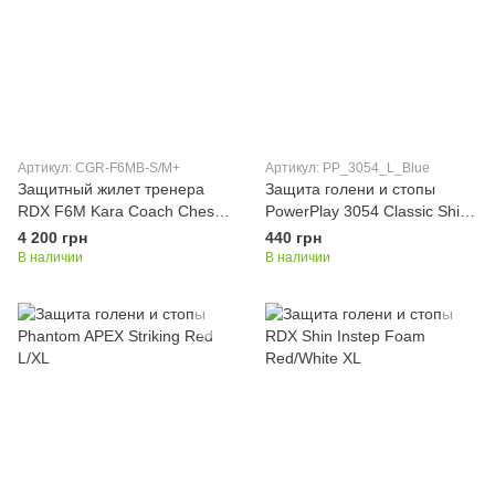
Артикул: CGR-F6MB-S/M+
Артикул: PP_3054_L_Blue
Защитный жилет тренера
Защита голени и стопы
RDX F6M Kara Coach Chest
PowerPlay 3054 Classic Shin
Protector S/M
Синий L
4 200 грн
440 грн
В наличии
В наличии