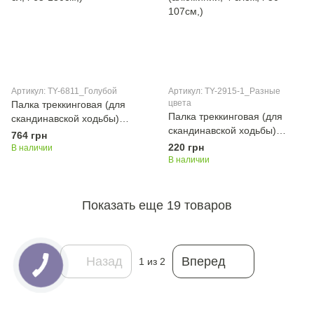
Артикул: TY-6811_Голубой
Артикул: TY-2915-1_Разные
цвета
Палка треккинговая (для
Палка треккинговая (для
скандинавской ходьбы)
скандинавской ходьбы)
(1шт) SP-Sport TY-6811
764 грн
(1шт) SP-Sport TY-2915-1
Голубой PAMASE (carbon, 3
220 грн
В наличии
Разные цвета ENERGIA
сл, l-65-130см,)
В наличии
(алюминий, 4 слож, l-50-
107см,)
Показать еще 19 товаров
Назад
Вперед
1
из 2