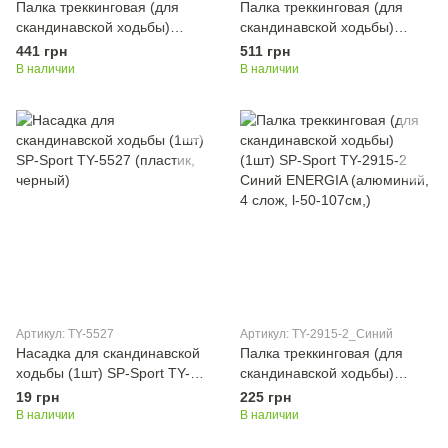
Палка треккинговая (для
Палка треккинговая (для
скандинавской ходьбы)
скандинавской ходьбы)
(1шт) TY-0468 Синий RAICO
(1шт) SP-Sport TY-0469
441 грн
511 грн
(алюминий, 3 слож, l-65-
Красный (алюминий, 3 слож,
В наличии
В наличии
140см,)
l-68-140см,)
Артикул: TY-5527
Артикул: TY-2915-2_Синий
Насадка для скандинавской
Палка треккинговая (для
ходьбы (1шт) SP-Sport TY-
скандинавской ходьбы)
5527 (пластик, черный)
(1шт) SP-Sport TY-2915-2
19 грн
225 грн
Синий ENERGIA (алюминий,
В наличии
В наличии
4 слож, l-50-107см,)