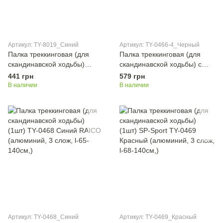
Артикул: TY-8019_Синий
Артикул: TY-0466-4_Черный
Палка треккинговая (для
Палка треккинговая (для
скандинавской ходьбы)
скандинавской ходьбы) с
(1шт) SP-Sport TY-8019
металлическим тросом (1шт)
441 грн
579 грн
Синий Exponent
SP-Sport TY-0466-4 Черный
В наличии
В наличии
(deralum6061, 3 сл, l-65-
CONTOOSE (алюминий, 2
135см,)
слож, l-38-110см)
Артикул: TY-0468_Синий
Артикул: TY-0469_Красный