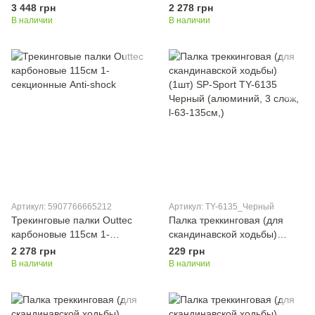
70-135см Anti-shock
секционные Anti-shock
3 448 грн
2 278 грн
В наличии
В наличии
Артикул: 5907766665212
Артикул: TY-6135_Черный
Трекинговые палки Outtec
Палка треккинговая (для
карбоновые 115см 1-
скандинавской ходьбы)
секционные Anti-shock
(1шт) SP-Sport TY-6135
2 278 грн
229 грн
Черный (алюминий, 3 слож,
В наличии
В наличии
l-63-135см,)