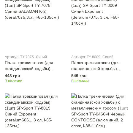
Артикул: TY-7075_Синий
Артикул: TY-8009_Синий
Палка треккинговая (для
Палка треккинговая (для
скандинавской ходьбы)
скандинавской ходьбы)
(1шт) SP-Sport TY-7075
(1шт) SP-Sport TY-8009
443 грн
549 грн
Синий SALAMAN K-2
Синий Exponent
В наличии
В наличии
(deral7075,3сл, l-65-135см,)
(deralum7075, 3 сл, l-68-
140см,)