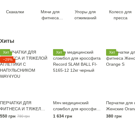
Скакалки
Мячи для
Упоры для
Колесо для
фитнеса
отжиманий
пресса
(фитболы)
Хиты
Хит
Хит
Хит
−29%
ПЕРЧАТКИ ДЛЯ
Мяч медицинский
Перчатки для
ФИТНЕСА И ТЯЖЕЛОЙ
слэмбол для кроссфита
Женские Oran
АТЛЕТИКИ С
Record SLAM BALL FI-
550 грн
1 634 грн
380 грн
780 грн
НАПУЛЬСНИКОМ
5165-12 12кг черный
WAY4YOU