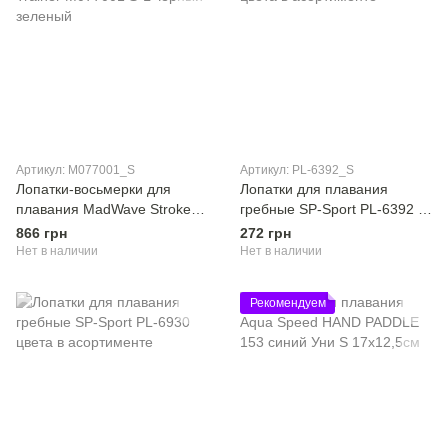
Артикул: M077001_S
Артикул: PL-6392_S
Лопатки-восьмерки для
Лопатки для плавания
плавания MadWave Stroke
гребные SP-Sport PL-6392 S
Trainer M077001 S-L черный-
цвета в асортименте
866 грн
272 грн
зеленый
Нет в наличии
Нет в наличии
Рекомендуем