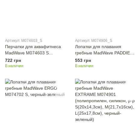
Артикул: M074603_S
Артикул: M074906_S
Перчатки для аквафитнеса
Лопатки для плавания
MadWave M074603 S
гребные MadWave PADDIES
розовый-черный
M074906 S черный-зеленый
722 грн
553 грн
В наличии
В наличии