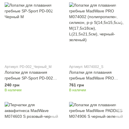
Артикул: PD-002_Черный_M
Артикул: M074002_S
Лопатки для плавания
Лопатки для плавания
гребные SP-Sport PD-002
гребные MadWave PRO
Черный M
M074002 (полипропилен,
240 грн
761 грн
силикон, р-р S(14,5x15,5см),
В наличии
В наличии
M(17,5x18см),
L(21,5x21,5см), черный-
зеленый)