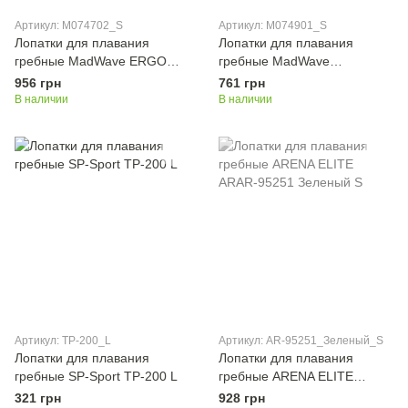
Артикул: M074702_S
Артикул: M074901_S
Лопатки для плавания
Лопатки для плавания
гребные MadWave ERGO
гребные MadWave
M074702 S, черный-зеленый
EXTRAME M074901
956 грн
761 грн
(полипропилен, силикон, р-р
В наличии
В наличии
S(20x14,3см), M(21,7x16см),
L(25x17,8см), черный-
зеленый)
Артикул: TP-200_L
Артикул: AR-95251_Зеленый_S
Лопатки для плавания
Лопатки для плавания
гребные SP-Sport TP-200 L
гребные ARENA ELITE
ARAR-95251 Зеленый S
321 грн
928 грн