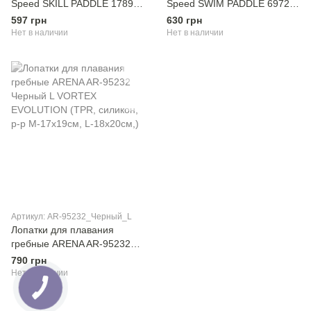
Speed ​​SKILL PADDLE 1789
Speed ​​SWIM PADDLE 6972
черный, красный Уни S
зеленый Уни 19х13, 5см
597 грн
630 грн
15х14см
Нет в наличии
Нет в наличии
Артикул: AR-95232_Черный_L
Лопатки для плавания
гребные ARENA AR-95232
Черный L VORTEX
790 грн
EVOLUTION (TPR, силикон,
Нет в наличии
р-р М-17х19см, L-18x20см,)