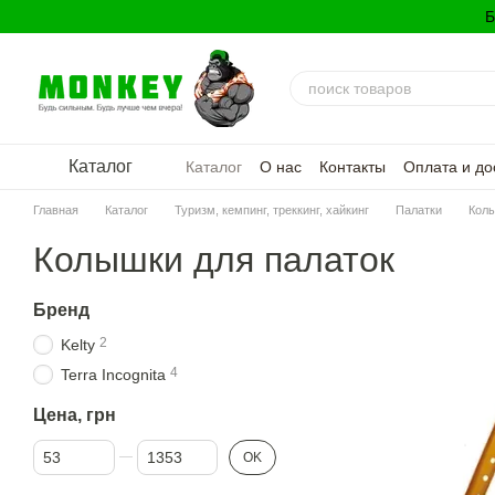
Перейти к основному контенту
Б
Каталог
Каталог
О нас
Контакты
Оплата и до
Политика конфиденциальности
Главная
Каталог
Туризм, кемпинг, треккинг, хайкинг
Палатки
Колы
Колышки для палаток
Бренд
2
Kelty
4
Terra Incognita
Цена, грн
От Цена, грн
До Цена, грн
OK