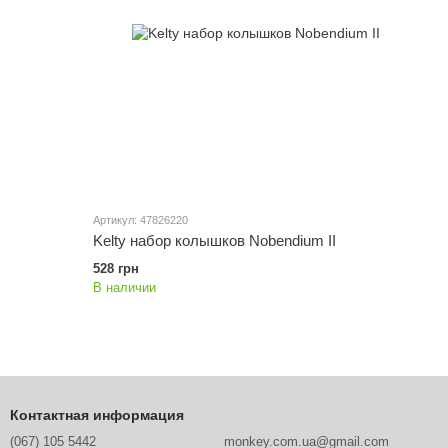
Артикул: 47826220
Kelty набор колышков Nobendium II
528 грн
В наличии
Контактная информация
(067) 105 5442
monkey.com.ua@gmail.com