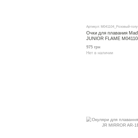
Артикул: M041104_Розовый-голу
Очки для плавания Ma
JUNIOR FLAME M041104
(полимер целлюлозы, с
975 грн
Нет в наличии