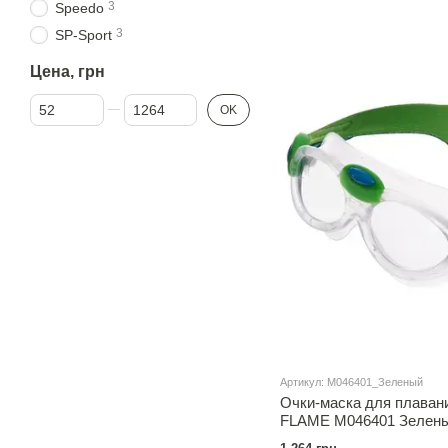
3
Speedo
3
SP-Sport
Цена, грн
От Цена, грн
До Цена, грн
OK
Артикул: M046401_Зеленый
Очки-маска для плаван
FLAME M046401 Зелен