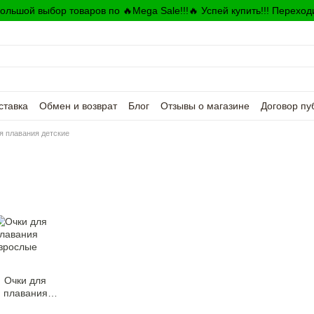
ольшой выбор товаров по 🔥Mega Sale!!!🔥 Успей купить!!! Переход
ставка
Обмен и возврат
Блог
Отзывы о магазине
Договор пу
я плавания детские
Очки для
плавания
взрослые