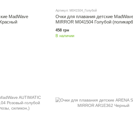
Артикул: M041504_Голубой
ские MadWave
Очки для плавания детские MadWav
Красный
MIRROR M041504 Голубой (поликарб
силикон, зеркальные,)
458 грн
В наличии