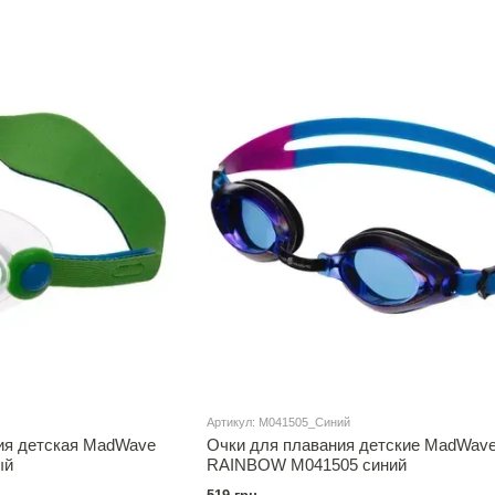
Артикул: M041505_Синий
ия детская MadWave
Очки для плавания детские MadWav
ый
RAINBOW M041505 синий