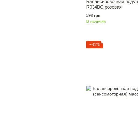
Балансировочная подуш
R034BC розовая
598 грн
В наличии
−41%