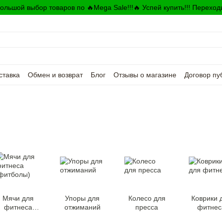
ольшой выбор товаров по 🔥Mega Sale!!!🔥 Успей купить!!! Переход
ставка
Обмен и возврат
Блог
Отзывы о магазине
Договор пу
Мячи для
Упоры для
Колесо для
Коврики 
фитнеса
отжиманий
пресса
фитнес
(фитболы)