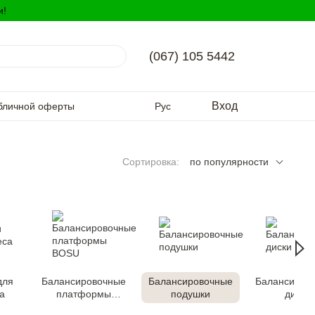
и!
(067) 105 5442
Вход
бличной оферты
Рус
Сортировка:
по популярности
для
Балансировочные
Балансировочные
Балансиров
а
платформы
подушки
диски
BOSU