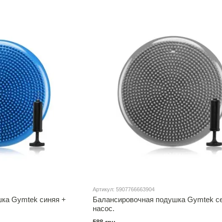
Артикул: 5907766663904
ка Gymtek синяя +
Балансировочная подушка Gymtek с
насос.