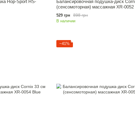
ка Hop-Sport HS-
Балансировочная подушка-диск Corni
(сенсомоторная) массажная XR-0052 
898 грн
529 грн
В наличии
−41%