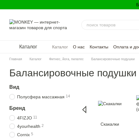
Перейти к основному контенту
Б
Каталог
Каталог
О нас
Контакты
Оплата и до
Политика конфиденциальности
Главная
Каталог
Фитнес, йога, пилатес
Балансировочные подушки
Балансировочные подушки
Вид
14
Полусфера массажная
Бренд
11
4FIZJO
Скакалки
2
4yourhealth
5
Cornix