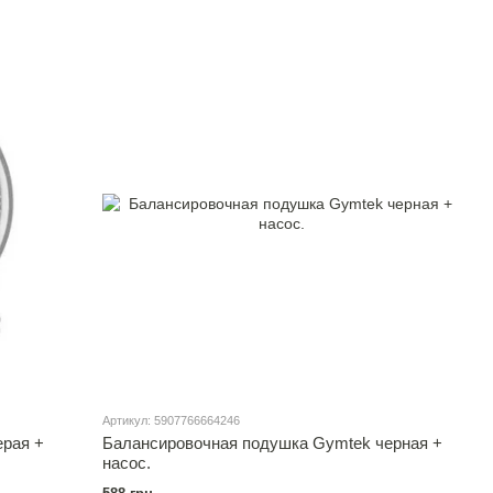
Артикул: 5907766664246
ерая +
Балансировочная подушка Gymtek черная +
насос.