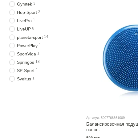
3
Gymtek
2
Hop-Sport
1
LivePro
6
LiveUP
14
planeta-sport
1
PowerPlay
1
SportVida
18
Springos
1
SP-Sport
1
Sveltus
Артикул: 5907766661009
Балансировочная подуш
насос.