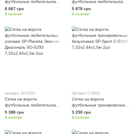
футбольные любительская
футбольные любительская
узловая SP-Planeta Эконом
узловая SP-Planeta Эконом
8 067 грн
5 878 грн
SO-5296 7,32x2,44x1,5м 2шт
SO-5294 7,32x2,44x1,5м 2шт
В наличии
В наличии
Артикул: SO-5293
Артикул: C-5003
Сетка на ворота
Сетка на ворота
футбольные любительская
футбольные тренировочная
узловая SP-Planeta Эконом-
безузловая SP-Sport C-5003
5 388 грн
3 230 грн
Диагональ SO-5293
7,32x2,44x1,5м 2шт
В наличии
В наличии
7,32x2,44x1,5м 2шт