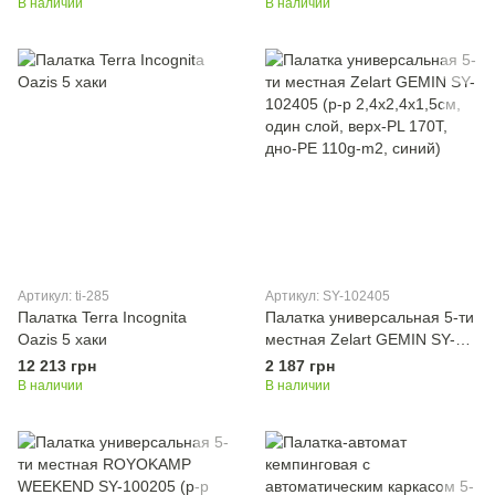
В наличии
В наличии
Артикул: ti-285
Артикул: SY-102405
Палатка Terra Incognita
Палатка универсальная 5-ти
Oazis 5 хаки
местная Zelart GEMIN SY-
102405 (р-р 2,4x2,4x1,5см,
12 213 грн
2 187 грн
один слой, верх-PL 170T,
В наличии
В наличии
дно-PE 110g-m2, синий)