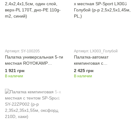
Артикул: SY-100205
Артикул: LX003_Голубой
Палатка универсальная 5-ти
Палатка-автомат
местная ROYOKAMP
кемпинговая с
WEEKEND SY-100205 (р-р
автоматическим каркасом 5-
1 921 грн
2 425 грн
2,4x2,4x1,5см, один слой,
х местная SP-Sport LX003
В наличии
В наличии
верх-PL 170T, дно-PE 110g-
Голубой (р-р 2,5х2,5х1,45м,
m2, синий)
PL,)