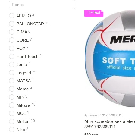
Limited
4
4FIZJO
23
BALLONSTAR
6
CIMA
7
CORE
3
FOX
1
Hard Touch
4
Joma
29
Legend
1
MATSA
9
Merco
3
MIK
45
Mikasa
1
MOL
Артикул: 8591792369311
Мяч волейбольный Merc
10
Molten
8591792369311
3
Nike