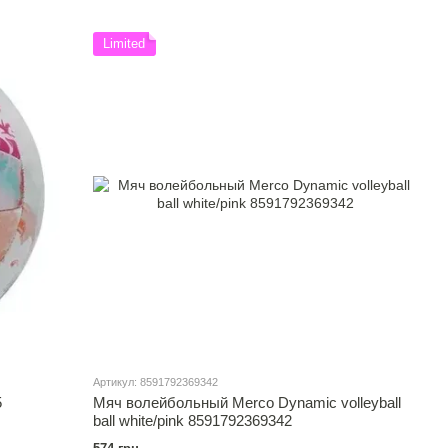
Limited
Артикул: 8591792369342
5
Мяч волейбольный Merco Dynamic volleyball
ball white/pink 8591792369342