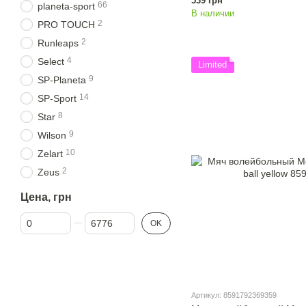
539 грн
66
planeta-sport
В наличии
2
PRO TOUCH
2
Runleaps
4
Select
Limited
9
SP-Planeta
14
SP-Sport
8
Star
9
Wilson
10
Zelart
2
Zeus
Цена, грн
От Цена, грн
До Цена, грн
OK
Артикул: 8591792369359