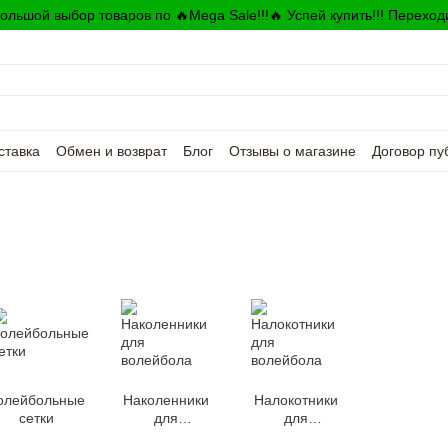
ольшой выбор товаров по 🔥Mega Sale!!!🔥 Успей купить!!! Переход
ставка
Обмен и возврат
Блог
Отзывы о магазине
Договор пу
олейбольные
Наколенники
Налокотники
сетки
для
для
волейбола
волейбола