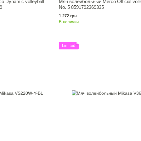
 Dynamic volleyball
Мяч волейбольный Merco Official volley
9
No. 5 8591792369335
1 272 грн
В наличии
Limited