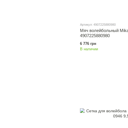
Артикул: 4907225880980
Мяч волейбольный Mik
4907225880980
6 776 грн
В наличии