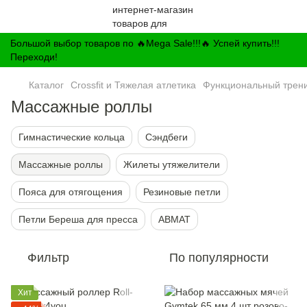
Большой выбор товаров по 🔥Mega Sale!!!🔥 Успей купить!!!
Переходи!
Каталог
Crossfit и Тяжелая атлетика
Функциональный трен
Массажные роллы
Гимнастические кольца
Сэндбеги
Массажные роллы
Жилеты утяжелители
Пояса для отягощения
Резиновые петли
Петли Береша для пресса
ABMAT
Фильтр
По популярности
Хит