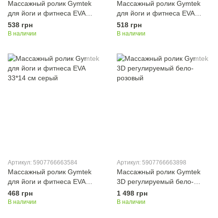
Массажный ролик Gymtek
Массажный ролик Gymtek
для йоги и фитнеса EVA
для йоги и фитнеса EVA
33*14 см синий
33*14 см черно-белый
538 грн
518 грн
В наличии
В наличии
Артикул: 5907766663584
Артикул: 5907766663898
Массажный ролик Gymtek
Массажный ролик Gymtek
для йоги и фитнеса EVA
3D регулируемый бело-
33*14 см серый
розовый
468 грн
1 498 грн
В наличии
В наличии