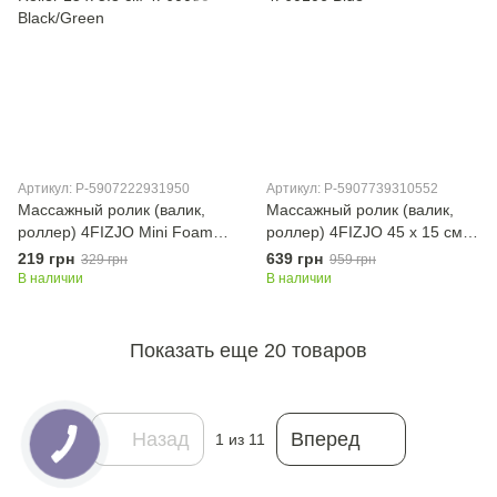
Артикул: P-5907222931950
Артикул: P-5907739310552
Массажный ролик (валик,
Массажный ролик (валик,
роллер) 4FIZJO Mini Foam
роллер) 4FIZJO 45 x 15 см
Roller 15 x 5.3 см 4FJ0080
4FJ0106 Blue
219 грн
639 грн
329 грн
959 грн
Black/Green
В наличии
В наличии
Показать еще 20 товаров
Назад
Вперед
1
из 11