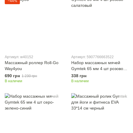
−44%
Артикул: w40152
Артикул: 5907766663522
Массажный роллер Roll-Go
Набор массажных мячей
Way4you
Gymtek 65 мм 4 шт розово-
салатовый
690 грн
338 грн
1 230 грн
В наличии
В наличии