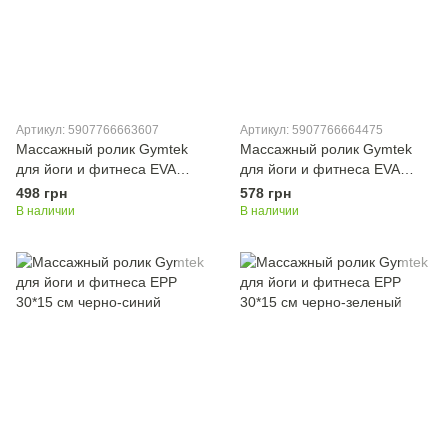
Артикул: 5907766663607
Артикул: 5907766664475
Массажный ролик Gymtek
Массажный ролик Gymtek
для йоги и фитнеса EVA
для йоги и фитнеса EVA
33*10,5 см черный
33*10,5 см голубой
498 грн
578 грн
В наличии
В наличии