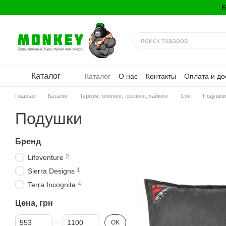
Перейти к основному контенту
Б
Каталог
Каталог
О нас
Контакты
Оплата и до
Политика конфиденциальности
Главная
Каталог
Туризм, кемпинг, треккинг, хайкинг
Сон
Подушки
Подушки
Бренд
2
Lifeventure
1
Sierra Designs
4
Terra Incognita
Цена, грн
От Цена, грн
До Цена, грн
OK