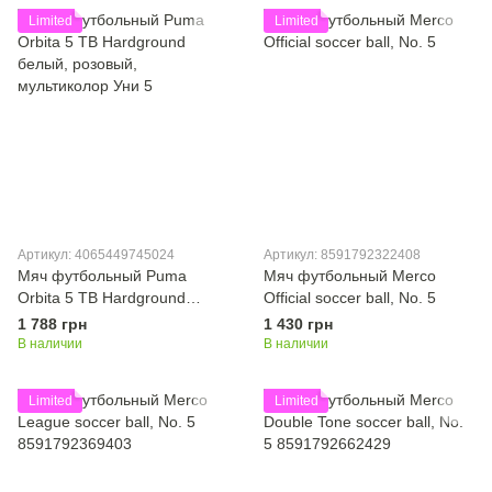
Limited
Limited
Артикул: 4065449745024
Артикул: 8591792322408
Мяч футбольный Puma
Мяч футбольный Merco
Orbita 5 TB Hardground
Official soccer ball, No. 5
белый, розовый,
1 788 грн
1 430 грн
мультиколор Уни 5
В наличии
В наличии
Limited
Limited