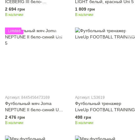
ICEBERG III бело-
LIGHT белый, красный Uni 5
бирюзовый Uni 5
2 694 грн
1 809 грн
В наличии
В наличии
Limited
Артикул: 8445456473169
Артикул: LS3619
Футбольный мяч Joma
Футбольный тренажер
NEPTUNE II бело-синий Uni
LiveUp FOOTBALL TRAINING
5
2 476 грн
498 грн
В наличии
В наличии