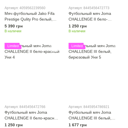
Артикул: 4059562239560
Артикул: 8445456472773
Мяч футбольный Jako Fifa
Футбольный мяч Joma
Prestige Qulity Pro белый,
CHALLENGE II бело-
черный, бордовый Uni 5
бирюзовый Уни 5
5 390 грн
1 250 грн
В наличии
В наличии
Limited
Limited
Артикул: 8445456472766
Артикул: 8445954786921
Футбольный мяч Joma
Футбольный мяч Joma
CHALLENGE II бело-красный
CHALLENGE III белый,
Уни 4
бирюзовый Уни 5
1 250 грн
1 677 грн