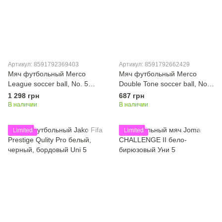
Артикул: 8591792369403
Артикул: 8591792662429
Мяч футбольный Merco
Мяч футбольный Merco
League soccer ball, No. 5
Double Tone soccer ball, No.
8591792369403
5 8591792662429
1 298 грн
687 грн
В наличии
В наличии
Limited
Limited