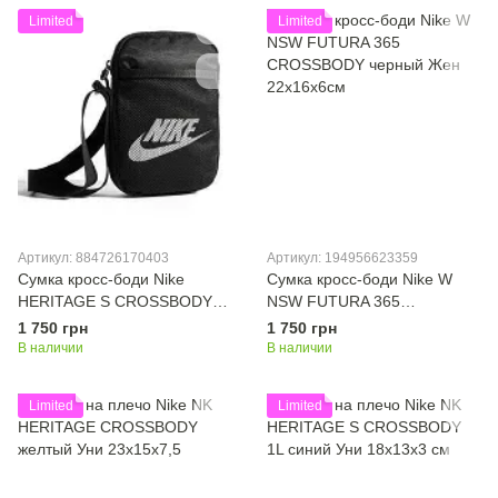
Limited
Limited
Артикул: 884726170403
Артикул: 194956623359
Сумка кросс-боди Nike
Сумка кросс-боди Nike W
HERITAGE S CROSSBODY
NSW FUTURA 365
черный Уни 18х12х3 см
CROSSBODY черный Жен
1 750 грн
1 750 грн
22х16х6см
В наличии
В наличии
Limited
Limited