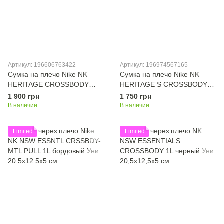
Артикул: 196606763422
Артикул: 196974567165
Сумка на плечо Nike NK
Сумка на плечо Nike NK
HERITAGE CROSSBODY
HERITAGE S CROSSBODY
желтый Уни 23х15х7,5
1L синий Уни 18x13x3 см
1 900 грн
1 750 грн
В наличии
В наличии
Limited
Limited