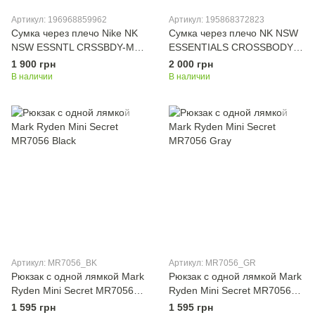
Артикул: 196968859962
Артикул: 195868372823
Сумка через плечо Nike NK
Сумка через плечо NK NSW
NSW ESSNTL CRSSBDY-MTL
ESSENTIALS CROSSBODY
PULL 1L бордовый Уни
1L черный Уни 20,5x12,5x5
1 900 грн
2 000 грн
20.5x12.5x5 см
см
В наличии
В наличии
Артикул: MR7056_BK
Артикул: MR7056_GR
Рюкзак с одной лямкой Mark
Рюкзак с одной лямкой Mark
Ryden Mini Secret MR7056
Ryden Mini Secret MR7056
Black
Gray
1 595 грн
1 595 грн