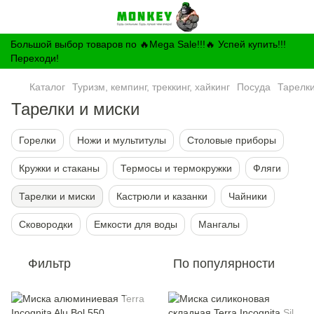
Большой выбор товаров по 🔥Mega Sale!!!🔥 Успей купить!!!
Переходи!
Каталог
Туризм, кемпинг, треккинг, хайкинг
Посуда
Тарелки
Тарелки и миски
Горелки
Ножи и мультитулы
Столовые приборы
Кружки и стаканы
Термосы и термокружки
Фляги
Тарелки и миски
Кастрюли и казанки
Чайники
Сковородки
Емкости для воды
Мангалы
Фильтр
По популярности