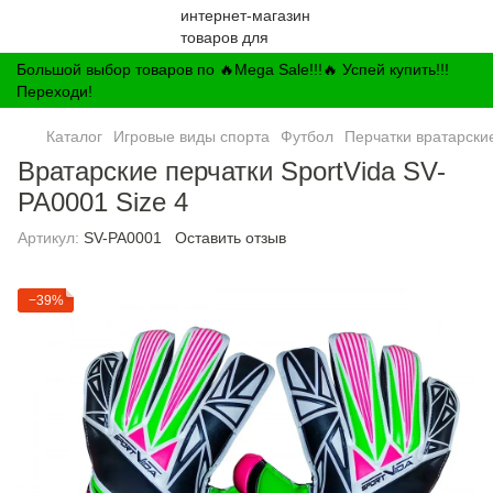
Большой выбор товаров по 🔥Mega Sale!!!🔥 Успей купить!!!
Переходи!
Каталог
Игровые виды спорта
Футбол
Перчатки вратарски
Вратарские перчатки SportVida SV-
PA0001 Size 4
Артикул:
SV-PA0001
Оставить отзыв
−39%