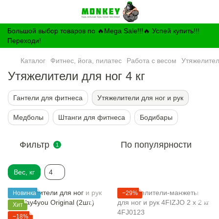
Большой выбор товаров по 🔥Mega Sale!!!🔥 Успей купить!!!
Переходи!
Каталог
Фитнес, йога, пилатес
Работа с весом
Утяжелител
Утяжелители для ног 4 кг
Гантели для фитнеса
Утяжелители для ног и рук
Медболы
Штанги для фитнеса
Бодибары
Фильтр
По популярности
1
Вес, кг
4
Новинка
−29%
Хит
−18%