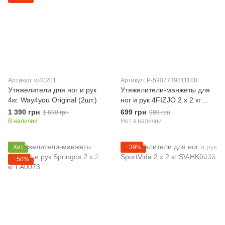
Артикул: w40201
Артикул: P-5907739311108
Утяжелители для ног и рук
Утяжелители-манжеты для
4кг. Way4you Original (2шт.)
ног и рук 4FIZJO 2 x 2 кг
4FJ0123
1 390 грн
699 грн
1 690 грн
989 грн
В наличии
Нет в наличии
Хит
−39%
−50%