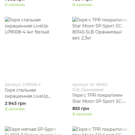
черный
LiveUp LP8042-4 4кг
В наличии
В наличии
черный
Артикул: LP9008-4
Артикул: SC-80145-
Гиря стальная
5LB_Оранжевый
Гиря с TPR покрытием
окрашенная LiveUp
Star Moon SP-Sport SC-
LP9008-4 4кг белый
2 943 грн
80145-5LB Оранжевый
853 грн
В наличии
вес 2,3кг
В наличии