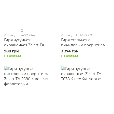
2
Артикул: TA-2238-4
Артикул: UHA-69692
Гиря чугунная
Гиря стальная с
окрашенная Zelart TA-
виниловым покрытием
2238-4 вес 4кг черный
UFC UHA-69692 вес 4кг
988 грн
3 374 грн
красный
В наличии
В наличии