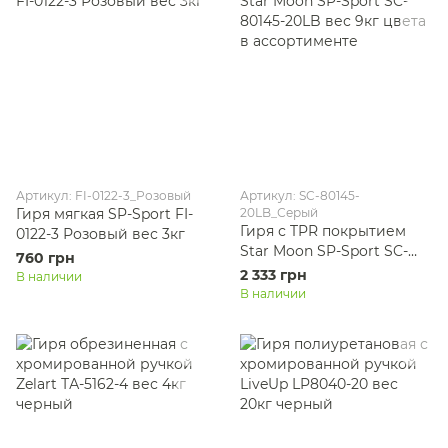
Артикул: FI-0122-3_Розовый
Артикул: SC-80145-
Гиря мягкая SP-Sport FI-
20LB_Серый
Гиря с TPR покрытием
0122-3 Розовый вес 3кг
Star Moon SP-Sport SC-
760 грн
80145-20LB вес 9кг цвета
2 333 грн
В наличии
в ассортименте
В наличии