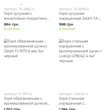
4
Артикул: TA-2680-4
Артикул: TA-3638-4
Гиря чугунная с
Гиря чугунная
виниловым покрытием
окрашенная Zelart TA-
Zelart TA-2680-4 вес 4кг
3638-4 вес 4кг черная
864 грн
988 грн
фиолетовый
В наличии
В наличии
Артикул: FI-1973-6
Артикул: LP8042-4
Гиря обрезиненная с
Гиря стальная
хромированной ручкой
окрашенная с
Zelart FI-1973-6 вес 6кг
хромированной ручкой
1 502 грн
1 384 грн