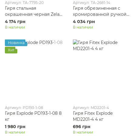
Артикул: TA-7795-20
Артикул: TA-2681-14
Гиря стальная
Гиря обрезиненная с
окрашенная черная Zelart
хромированной ручкой
TA-7795-20 20кг черный
Zelart TA-2681-14 вес 14кг
4 174 грн
4 034 грн
черный
В наличии
В наличии
Новинка
Хит
Артикул: PD193-1-08
Артикул: MD2201-4
Гиря Explode PD193-1-08 8
Гиря Fitex Explode
кг
MD2201-4 4 кг
1 980 грн
696 грн
В наличии
В наличии