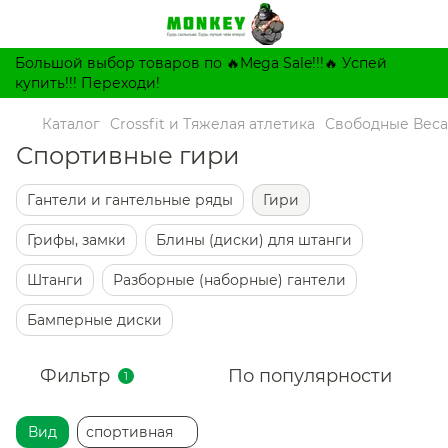
Большой выбор товаров по 🔥Mega Sale!!!🔥 Успей
купить!!! Переходи!
Каталог
Crossfit и Тяжелая атлетика
Свободные Веса
Спортивные гири
Гантели и гантельные ряды
Гири
Грифы, замки
Блины (диски) для штанги
Штанги
Разборные (наборные) гантели
Бамперные диски
Фильтр
По популярности
1
Вид
спортивная