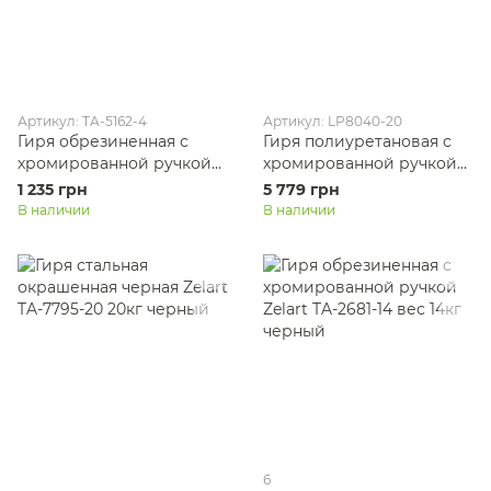
Артикул: TA-5162-4
Артикул: LP8040-20
Гиря обрезиненная с
Гиря полиуретановая с
хромированной ручкой
хромированной ручкой
Zelart ТА-5162-4 вес 4кг
LiveUp LP8040-20 вес
1 235 грн
5 779 грн
черный
20кг черный
В наличии
В наличии
6