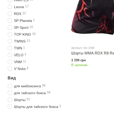
FAIRTEX
17
Leone
22
RDX
1
SP-Planeta
10
SP-Sport
16
TOP KING
13
TWINS
1
TWN
Артикул: rdx-1936
Шорты MMA RDX R8 Re
3
VELO
1 194 грн
11
VNM
В наличии
6
V`Noks
Вид
58
для кикбоксинга
58
для тайского бокса
52
Шорты
3
Шорты для тайского бокса