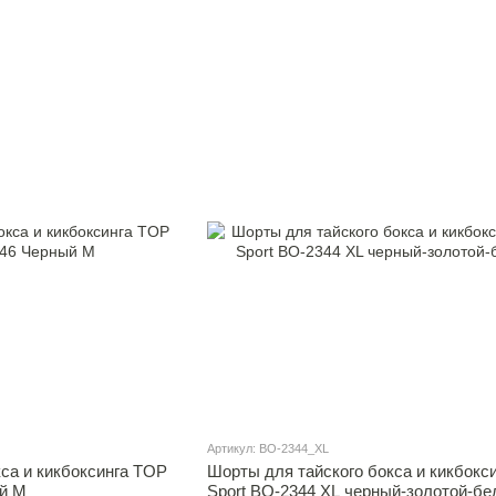
Артикул: BO-2344_XL
са и кикбоксинга TOP
Шорты для тайского бокса и кикбокси
й M
Sport BO-2344 XL черный-золотой-б