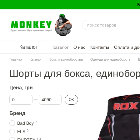
Перейти к основному контенту
Б
Каталог
Каталог
О нас
Контакты
Оплата и до
Политика конфиденциальности
Главная
Каталог
Бокс и единоборства
Одежда для единоборств
Шорты для бокса, единобо
Цена, грн
От Цена, грн
До Цена, грн
OK
Бренд
7
Bad Boy
2
ELS
18