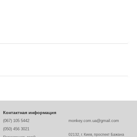
Контактная информация
(067) 105 5442
monkey.com.ua@gmail.com
(050) 456 3021
02132, г. Киев, проспект Бажана