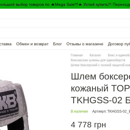
ольшой выбор товаров по 🔥Mega Sale!!!🔥 Успей купить!!! Переход
ставка
Обмен и возврат
Блог
Отзывы о магазине
Договор пу
Главная
Каталог
Бокс и единоб
Боксерские шлемы для единоборств
Шлем боксерский с полной защитой к
Шлем боксерс
кожаный TOP
TKHGSS-02 Б
В наличии
Артикул: TKHGSS-02
4 778 грн