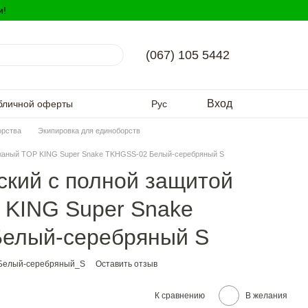
и!
(067) 105 5442
Вход
бличной оферты
Рус
орства
Экипировка для единоборств
ожаный TOP KING Super Snake TKHGSS-02 Белый-серебряный S
кий с полной защитой
 KING Super Snake
елый-серебряный S
_Белый-серебряный_S
Оставить отзыв
К сравнению
В желания