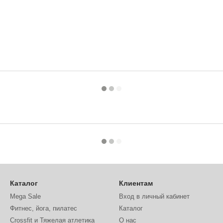
Каталог
Клиентам
Mega Sale
Вход в личный кабинет
Фитнес, йога, пилатес
Каталог
Crossfit и Тяжелая атлетика
О нас