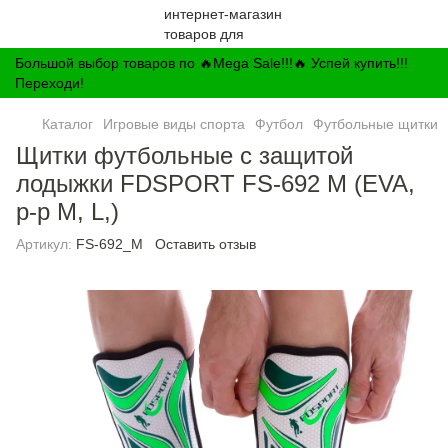
Большой выбор товаров по 🔥Mega Sale!!!🔥 Успей купить!!!
Переходи!
Каталог
Игровые виды спорта
Футбол
Футбольные щитки
Щитки футбольные с защитой
лодыжки FDSPORT FS-692 M (EVA,
р-р M, L,)
Артикул:
FS-692_M
Оставить отзыв