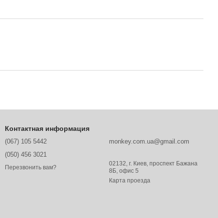
Контактная информация
(067) 105 5442
monkey.com.ua@gmail.com
(050) 456 3021
02132, г. Киев, проспект Бажана
Перезвонить вам?
8Б, офис 5
Карта проезда