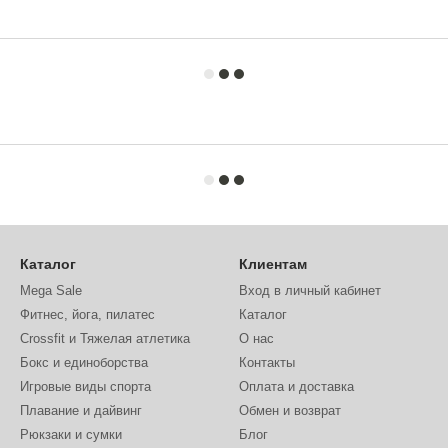
Каталог
Клиентам
Mega Sale
Вход в личный кабинет
Фитнес, йога, пилатес
Каталог
Crossfit и Тяжелая атлетика
О нас
Бокс и единоборства
Контакты
Игровые виды спорта
Оплата и доставка
Плавание и дайвинг
Обмен и возврат
Рюкзаки и сумки
Блог