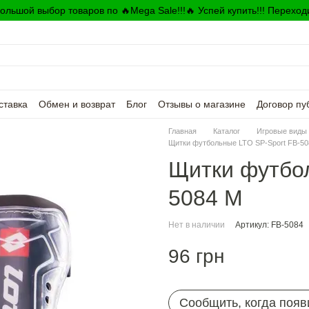
ольшой выбор товаров по 🔥Mega Sale!!!🔥 Успей купить!!! Переход
ставка
Обмен и возврат
Блог
Отзывы о магазине
Договор пу
Главная
Каталог
Игровые виды 
Щитки футбольные LTO SP-Sport FB-50
Щитки футбол
5084 М
Нет в наличии
Артикул: FB-5084
96 грн
Сообщить, когда появ