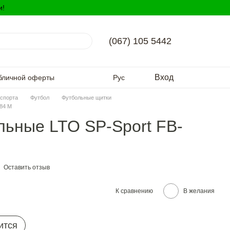
и!
(067) 105 5442
Вход
бличной оферты
Рус
спорта
Футбол
Футбольные щитки
84 М
ьные LTO SP-Sport FB-
Оставить отзыв
К сравнению
В желания
ится