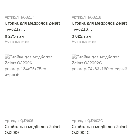
Артикул: TA-8217
Артикул: TA-8218
Стойка для медболов Zelart
Стойка для медболов Zelart
TA-8217
TA-8218
размер-60х53х153см серый
размер-58х48х143см серый
6 275 грн
3 822 грн
Нет в наличии
Нет в наличии
Артикул: QJ2006
Артикул: QJ2002C
Стойка для медболов Zelart
Стойка для медболов Zelart
QJ2006
QJ2002C