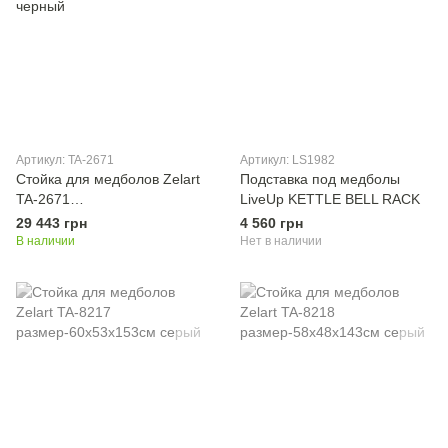
Артикул: TA-2671
Артикул: LS1982
Стойка для медболов Zelart
Подставка под медболы
TA-2671
LiveUp KETTLE BELL RACK
размер-55x53x166см
29 443 грн
4 560 грн
черный
В наличии
Нет в наличии