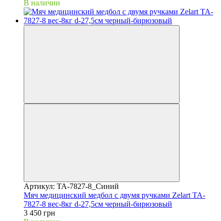
В наличии
Артикул: TA-7827-8_Синий
Мяч медицинский медбол с двумя ручками Zelart TA-
7827-8 вес-8кг d-27,5см черный-бирюзовый
3 450 грн