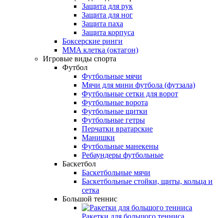
Защита для рук
Защита для ног
Защита паха
Защита корпуса
Боксерские ринги
MMA клетка (октагон)
Игровые виды спорта
Футбол
Футбольные мячи
Мячи для мини футбола (футзала)
Футбольные сетки для ворот
Футбольные ворота
Футбольные щитки
Футбольные гетры
Перчатки вратарские
Манишки
Футбольные манекены
Ребаундеры футбольные
Баскетбол
Баскетбольные мячи
Баскетбольные стойки, щиты, кольца и
сетка
Большой теннис
Ракетки для большого тенниса