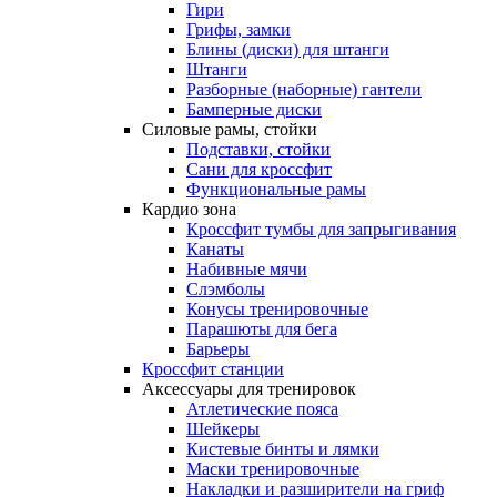
Гири
Грифы, замки
Блины (диски) для штанги
Штанги
Разборные (наборные) гантели
Бамперные диски
Силовые рамы, стойки
Подставки, стойки
Сани для кроссфит
Функциональные рамы
Кардио зона
Кроссфит тумбы для запрыгивания
Канаты
Набивные мячи
Слэмболы
Конусы тренировочные
Парашюты для бега
Барьеры
Кроссфит станции
Аксессуары для тренировок
Атлетические пояса
Шейкеры
Кистевые бинты и лямки
Маски тренировочные
Накладки и разширители на гриф