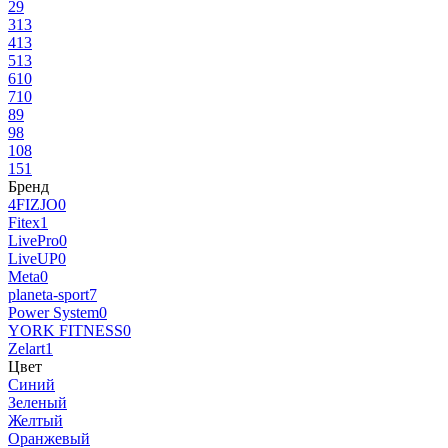
2
9
3
13
4
13
5
13
6
10
7
10
8
9
9
8
10
8
15
1
Бренд
4FIZJO
0
Fitex
1
LivePro
0
LiveUP
0
Meta
0
planeta-sport
7
Power System
0
YORK FITNESS
0
Zelart
1
Цвет
Синий
Зеленый
Желтый
Оранжевый