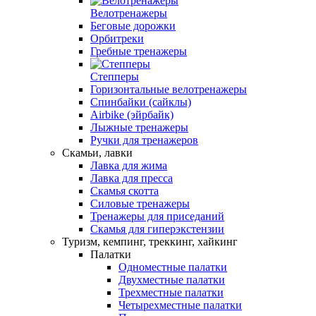
Велотренажеры
Беговые дорожки
Орбитреки
Гребные тренажеры
Степперы
Горизонтальные велотренажеры
Спинбайки (сайклы)
Airbike (эйрбайк)
Лыжные тренажеры
Ручки для тренажеров
Скамьи, лавки
Лавка для жима
Лавка для пресса
Скамья скотта
Силовые тренажеры
Тренажеры для приседаний
Скамья для гиперэкстензии
Туризм, кемпинг, треккинг, хайкинг
Палатки
Одноместные палатки
Двухместные палатки
Трехместные палатки
Четырехместные палатки