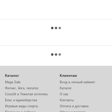
Каталог
Клиентам
Mega Sale
Вход в личный кабинет
Фитнес, йога, пилатес
Каталог
Crossfit и Тяжелая атлетика
О нас
Бокс и единоборства
Контакты
Игровые виды спорта
Оплата и доставка