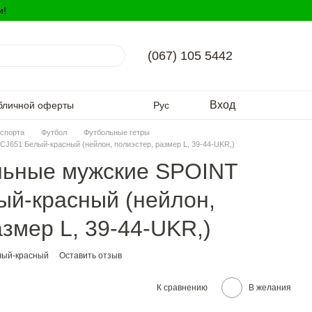
и!
(067) 105 5442
Вход
бличной оферты
Рус
спорта
Футбол
Футбольные гетры
J651 Белый-красный (нейлон, полиэстер, размер L, 39-44-UKR,)
льные мужские SPOINT
ый-красный (нейлон,
азмер L, 39-44-UKR,)
лый-красный
Оставить отзыв
К сравнению
В желания