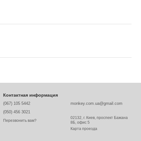
Контактная информация
(067) 105 5442
monkey.com.ua@gmail.com
(050) 456 3021
02132, г. Киев, проспект Бажана
Перезвонить вам?
8Б, офис 5
Карта проезда