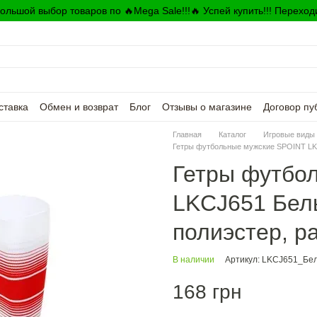
ольшой выбор товаров по 🔥Mega Sale!!!🔥 Успей купить!!! Переход
ставка
Обмен и возврат
Блог
Отзывы о магазине
Договор пу
Главная
Каталог
Игровые виды 
Гетры футбольные мужские SPOINT LKC
Гетры футбо
LKCJ651 Бел
полиэстер, р
В наличии
Артикул: LKCJ651_Бе
168 грн