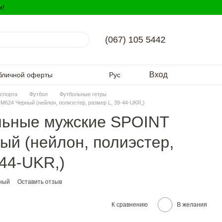
и!
(067) 105 5442
Вход
бличной оферты
Рус
спорта
Футбол
Футбольные гетры
624 Черный (нейлон, полиэстер, размер L, 39-44-UKR,)
льные мужские SPOINT
й (нейлон, полиэстер,
-44-UKR,)
ный
Оставить отзыв
К сравнению
В желания