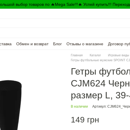
ольшой выбор товаров по 🔥Mega Sale!!!🔥 Успей купить!!! Переход
ставка
Обмен и возврат
Блог
Отзывы о магазине
Договор пу
Главная
Каталог
Игровые виды 
Гетры футбольные мужские SPOINT CJM
Гетры футбо
CJM624 Черны
размер L, 39
В наличии
Артикул: CJM624_Чер
149 грн