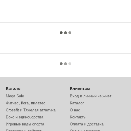
Каталог
Клиентам
Mega Sale
Вход в личный кабинет
Фитнес, йога, пилатес
Каталог
Crossfit и Тяжелая атлетика
О нас
Бокс и единоборства
Контакты
Игровые виды спорта
Оплата и доставка