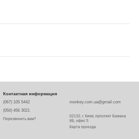
Контактная информация
(067) 105 5442
monkey.com.ua@gmail.com
(050) 456 3021
02132, г. Киев, проспект Бажана
Перезвонить вам?
8Б, офис 5
Карта проезда