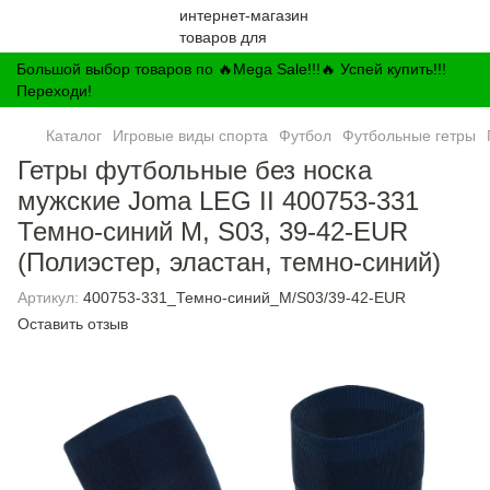
Большой выбор товаров по 🔥Mega Sale!!!🔥 Успей купить!!!
Переходи!
Каталог
Игровые виды спорта
Футбол
Футбольные гетры
Гетры футбольные без носка
мужские Joma LEG II 400753-331
Темно-синий M, S03, 39-42-EUR
(Полиэстер, эластан, темно-синий)
Артикул:
400753-331_Темно-синий_M/S03/39-42-EUR
Оставить отзыв