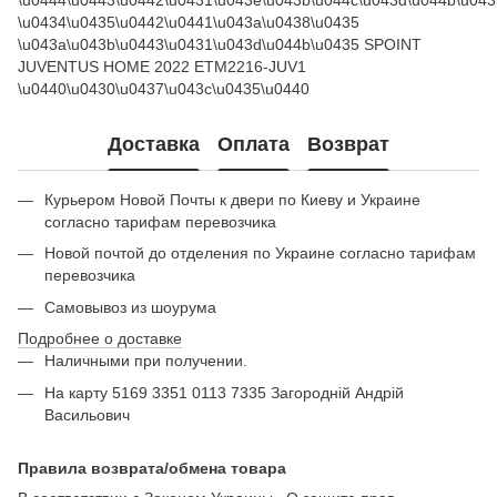
\u0444\u0443\u0442\u0431\u043e\u043b\u044c\u043d\u044b\u043
\u0434\u0435\u0442\u0441\u043a\u0438\u0435
\u043a\u043b\u0443\u0431\u043d\u044b\u0435 SPOINT
JUVENTUS HOME 2022 ETM2216-JUV1
\u0440\u0430\u0437\u043c\u0435\u0440
Доставка
Оплата
Возврат
Курьером Новой Почты к двери по Киеву и Украине
согласно тарифам перевозчика
Новой почтой до отделения по Украине согласно тарифам
перевозчика
Самовывоз из шоурума
Подробнее о доставке
Наличными при получении.
На карту 5169 3351 0113 7335 Загородній Андрій
Васильович
Правила возврата/обмена товара