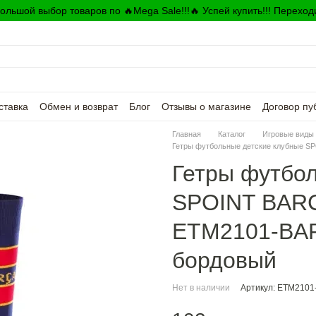
ольшой выбор товаров по 🔥Mega Sale!!!🔥 Успей купить!!! Переход
ставка
Обмен и возврат
Блог
Отзывы о магазине
Договор пу
Главная
Каталог
Игровые виды 
Гетры футбольные детские клубные 
Гетры футбо
SPOINT BAR
ETM2101-BAR
бордовый
Нет в наличии
Артикул: ETM210