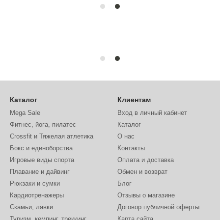
Каталог
Клиентам
Mega Sale
Вход в личный кабинет
Фитнес, йога, пилатес
Каталог
Crossfit и Тяжелая атлетика
О нас
Бокс и единоборства
Контакты
Игровые виды спорта
Оплата и доставка
Плавание и дайвинг
Обмен и возврат
Рюкзаки и сумки
Блог
Кардиотренажеры
Отзывы о магазине
Скамьи, лавки
Договор публичной оферты
Туризм, кемпинг, треккинг,
Карта сайта