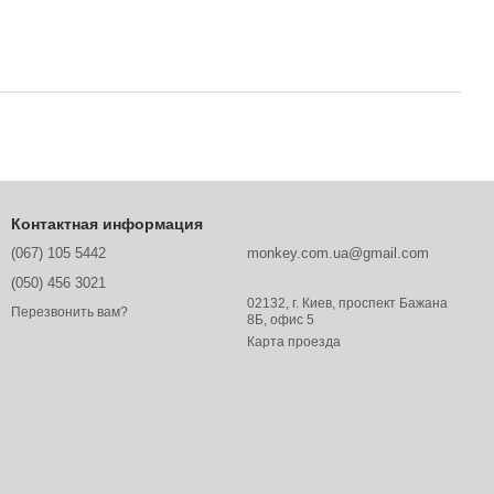
Контактная информация
(067) 105 5442
monkey.com.ua@gmail.com
(050) 456 3021
02132, г. Киев, проспект Бажана
Перезвонить вам?
8Б, офис 5
Карта проезда