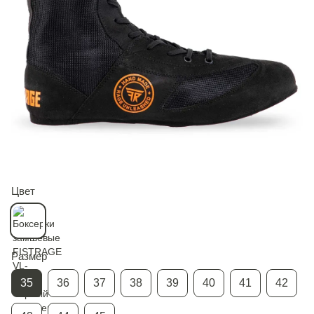
Цвет
Размер
35
36
37
38
39
40
41
42