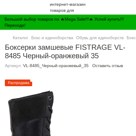
Большой выбор товаров по 🔥Mega Sale!!!🔥 Успей купить!!!
Переходи!
Каталог
Бокс и единоборства
Обувь для единоборств
Бокс
Боксерки замшевые FISTRAGE VL-
8485 Черный-оранжевый 35
Артикул:
VL-8485_Черный-оранжевый_35
Оставить отзыв
Распродажа