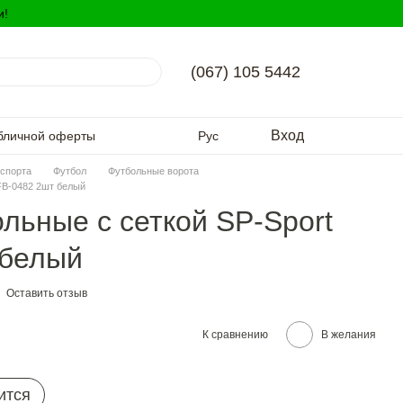
и!
(067) 105 5442
Вход
бличной оферты
Рус
спорта
Футбол
Футбольные ворота
FB-0482 2шт белый
льные с сеткой SP-Sport
 белый
Оставить отзыв
К сравнению
В желания
ится