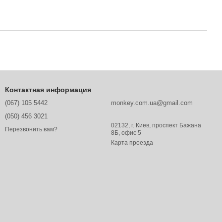
Контактная информация
(067) 105 5442
monkey.com.ua@gmail.com
(050) 456 3021
02132, г. Киев, проспект Бажана
Перезвонить вам?
8Б, офис 5
Карта проезда