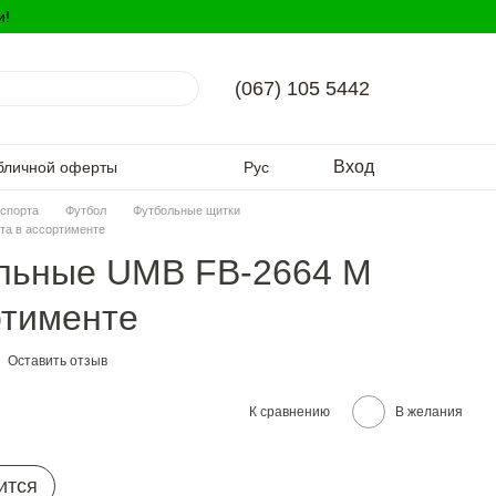
и!
(067) 105 5442
Вход
бличной оферты
Рус
спорта
Футбол
Футбольные щитки
та в ассортименте
льные UMB FB-2664 М
ртименте
Оставить отзыв
К сравнению
В желания
ится