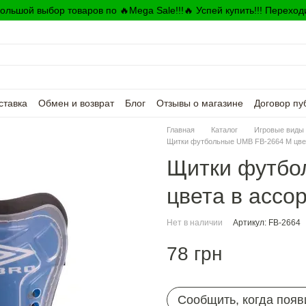
ольшой выбор товаров по 🔥Mega Sale!!!🔥 Успей купить!!! Переход
ставка
Обмен и возврат
Блог
Отзывы о магазине
Договор пу
Главная
Каталог
Игровые виды 
Щитки футбольные UMB FB-2664 М цве
Щитки футбо
цвета в ассо
Нет в наличии
Артикул: FB-2664
78 грн
Сообщить, когда появ