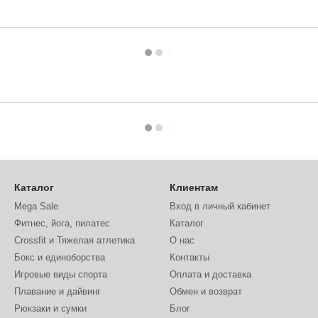
Каталог
Клиентам
Mega Sale
Вход в личный кабинет
Фитнес, йога, пилатес
Каталог
Crossfit и Тяжелая атлетика
О нас
Бокс и единоборства
Контакты
Игровые виды спорта
Оплата и доставка
Плавание и дайвинг
Обмен и возврат
Рюкзаки и сумки
Блог