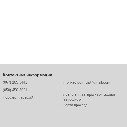
Контактная информация
(067) 105 5442
monkey.com.ua@gmail.com
(050) 456 3021
02132, г. Киев, проспект Бажана
Перезвонить вам?
8Б, офис 5
Карта проезда