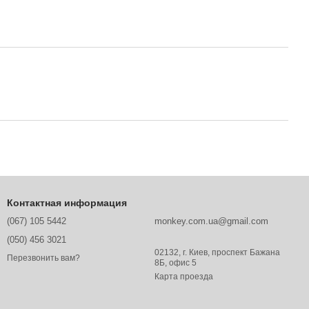
Контактная информация
(067) 105 5442
monkey.com.ua@gmail.com
(050) 456 3021
02132, г. Киев, проспект Бажана
Перезвонить вам?
8Б, офис 5
Карта проезда