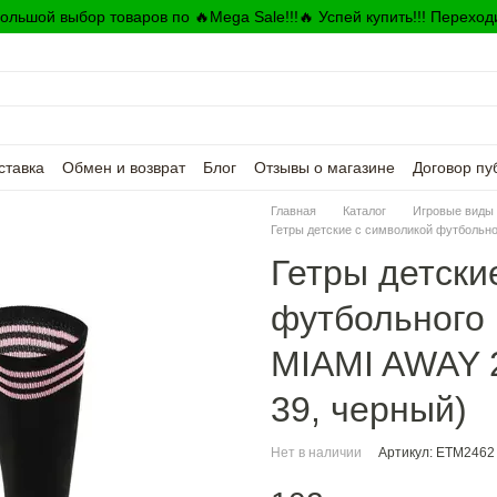
ольшой выбор товаров по 🔥Mega Sale!!!🔥 Успей купить!!! Переход
ставка
Обмен и возврат
Блог
Отзывы о магазине
Договор пу
Главная
Каталог
Игровые виды 
Гетры детские с символикой футбольн
Гетры детски
футбольного
MIAMI AWAY 
39, черный)
Нет в наличии
Артикул: ETM2462