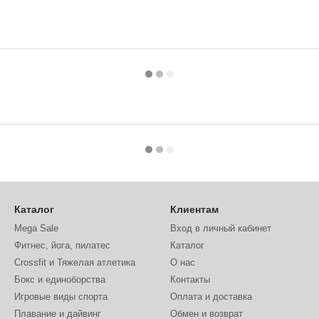
Каталог
Клиентам
Mega Sale
Вход в личный кабинет
Фитнес, йога, пилатес
Каталог
Crossfit и Тяжелая атлетика
О нас
Бокс и единоборства
Контакты
Игровые виды спорта
Оплата и доставка
Плавание и дайвинг
Обмен и возврат