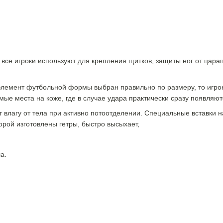
 все игроки используют для крепления щитков, защиты ног от цара
 элемент футбольной формы выбран правильно по размеру, то игро
мые места на коже, где в случае удара практически сразу появляют
т влагу от тела при активно потоотделении. Специальные вставки н
орой изготовлены гетры, быстро высыхает,
а.