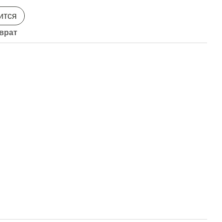
ится
врат