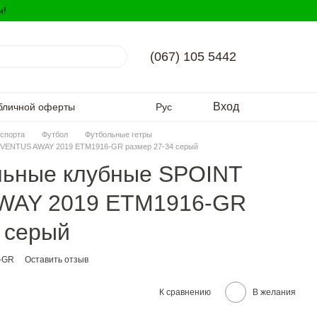
и!
(067) 105 5442
Вход
бличной оферты
Рус
спорта
Футбол
Футбольные гетры
UVENTUS AWAY 2019 ETM1916-GR размер 27-34 серый
льные клубные SPOINT
WAY 2019 ETM1916-GR
 серый
-GR
Оставить отзыв
К сравнению
В желания