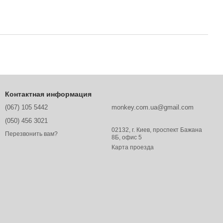
Контактная информация
(067) 105 5442
monkey.com.ua@gmail.com
(050) 456 3021
02132, г. Киев, проспект Бажана
Перезвонить вам?
8Б, офис 5
Карта проезда