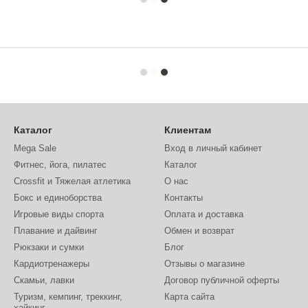
Каталог
Клиентам
Mega Sale
Вход в личный кабинет
Фитнес, йога, пилатес
Каталог
Crossfit и Тяжелая атлетика
О нас
Бокс и единоборства
Контакты
Игровые виды спорта
Оплата и доставка
Плавание и дайвинг
Обмен и возврат
Рюкзаки и сумки
Блог
Кардиотренажеры
Отзывы о магазине
Скамьи, лавки
Договор публичной оферты
Туризм, кемпинг, треккинг,
Карта сайта
хайкинг