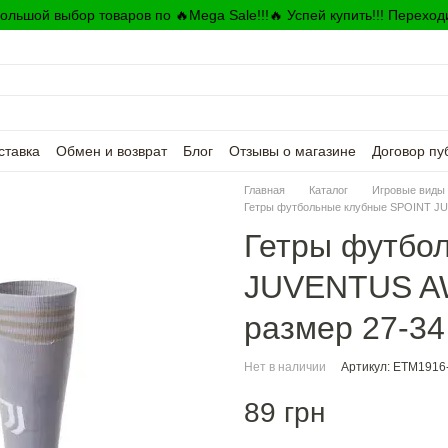
ольшой выбор товаров по 🔥Mega Sale!!!🔥 Успей купить!!! Переход
ставка
Обмен и возврат
Блог
Отзывы о магазине
Договор пу
Главная
Каталог
Игровые виды 
Гетры футбольные клубные SPOINT J
Гетры футбо
JUVENTUS A
размер 27-34
Нет в наличии
Артикул: ETM1916
89 грн