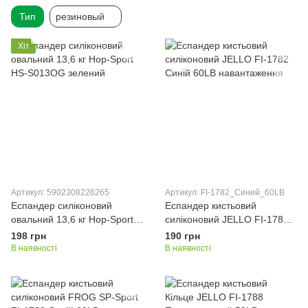
Тип
резиновый
Хіт
Артикул: 5902308226265
Артикул: FI-1782_Синий_60LB
Еспандер силіконовий
Еспандер кистьовий
овальний 13,6 кг Hop-Sport
силіконовий JELLO FI-1782
HS-S013OG зелений
Синій 60LB навантаження
198 грн
190 грн
В наявності
В наявності