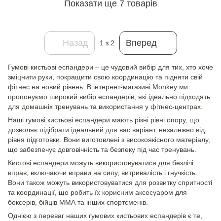
Показати ще 7 товарів
Назад
Вперед
1
з 2
Гумові кистьові еспандери – це чудовий вибір для тих, хто хоче
зміцнити руки, покращити свою координацію та підняти свій
фітнес на новий рівень. В інтернет-магазині Monkey ми
пропонуємо широкий вибір еспандерів, які ідеально підходять
для домашніх тренувань та використання у фітнес-центрах.
Наші гумові кистьові еспандери мають різні рівні опору, що
дозволяє підібрати ідеальний для вас варіант, незалежно від
рівня підготовки. Вони виготовлені з високоякісного матеріалу,
що забезпечує довговічність та безпеку під час тренувань.
Кистові еспандери можуть використовуватися для безлічі
вправ, включаючи вправи на силу, витривалість і гнучкість.
Вони також можуть використовуватися для розвитку спритності
та координації, що робить їх корисним аксесуаром для
боксерів, бійців ММА та інших спортсменів.
Однією з переваг наших гумових кистьових еспандерів є те,