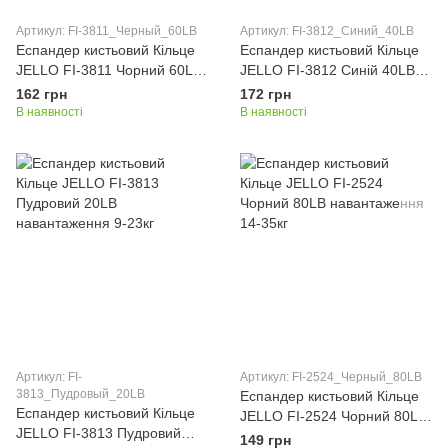
Артикул: FI-3811_Черный_60LB
Артикул: FI-3812_Синий_40LB
Еспандер кистьовий Кільце
Еспандер кистьовий Кільце
JELLO FI-3811 Чорний 60LB
JELLO FI-3812 Синій 40LB
навантаження 13,5-27кг
навантаження 13,5-23кг
162 грн
172 грн
В наявності
В наявності
Артикул: FI-
Артикул: FI-2524_Черный_80LB
3813_Пудровый_20LB
Еспандер кистьовий Кільце
Еспандер кистьовий Кільце
JELLO FI-2524 Чорний 80LB
JELLO FI-3813 Пудровий
навантаження 14-35кг
149 грн