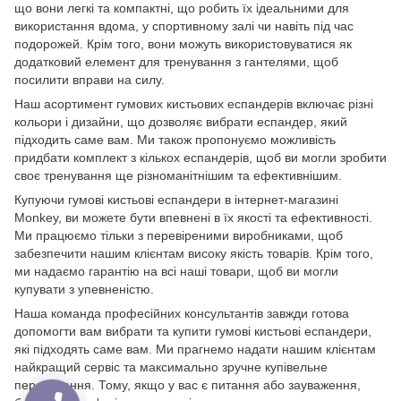
що вони легкі та компактні, що робить їх ідеальними для
використання вдома, у спортивному залі чи навіть під час
подорожей. Крім того, вони можуть використовуватися як
додатковий елемент для тренування з гантелями, щоб
посилити вправи на силу.
Наш асортимент гумових кистьових еспандерів включає різні
кольори і дизайни, що дозволяє вибрати еспандер, який
підходить саме вам. Ми також пропонуємо можливість
придбати комплект з кількох еспандерів, щоб ви могли зробити
своє тренування ще різноманітнішим та ефективнішим.
Купуючи гумові кистьові еспандери в інтернет-магазині
Monkey, ви можете бути впевнені в їх якості та ефективності.
Ми працюємо тільки з перевіреними виробниками, щоб
забезпечити нашим клієнтам високу якість товарів. Крім того,
ми надаємо гарантію на всі наші товари, щоб ви могли
купувати з упевненістю.
Наша команда професійних консультантів завжди готова
допомогти вам вибрати та купити гумові кистьові еспандери,
які підходять саме вам. Ми прагнемо надати нашим клієнтам
найкращий сервіс та максимально зручне купівельне
перебування. Тому, якщо у вас є питання або зауваження,