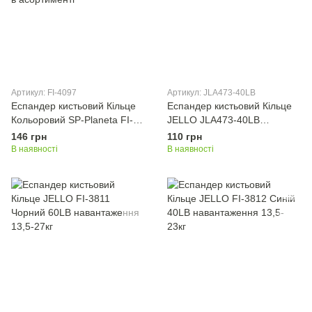
Артикул: FI-4097
Артикул: JLA473-40LB
Еспандер кистьовий Кільце
Еспандер кистьовий Кільце
Кольоровий SP-Planeta FI-
JELLO JLA473-40LB
4097 навантаження 20кг
навантаження 18кг жовтий
146 грн
110 грн
кольори в асортименті
В наявності
В наявності