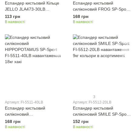
Еспандер кистьовий Кільце
Еспандер кистьовий
JELLO JLA473-30LB
силіконовий FROG SP-Sport
навантаження 13,5кг
FI-5510-20LB навантаження
113 грн
168 грн
кольори в асортименті
9кг салатовий
В наявності
В наявності
3
Артикул: FI-5511-40LB
Артикул: FI-5512-20LB
Еспандер кистьовий
Еспандер кистьовий
силіконовий
силіконовий SMILE SP-Sport
HIPPOPOTAMUS SP-Sport
FI-5512-20LB навантаження
168 грн
152 грн
FI-5511-40LB навантаження
9кг кольори в асортименті
В наявності
В наявності
18кг хакі