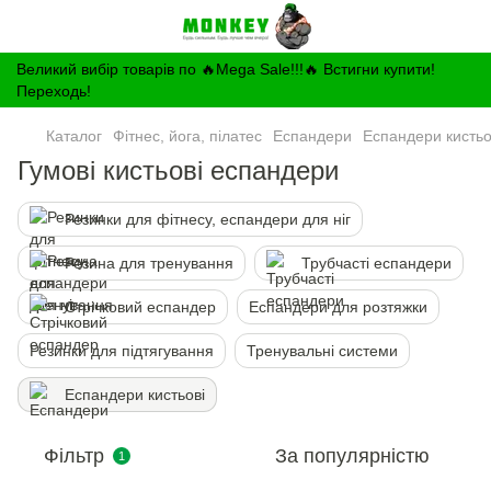
Великий вибір товарів по 🔥Mega Sale!!!🔥 Встигни купити!
Переходь!
Каталог
Фітнес, йога, пілатес
Еспандери
Еспандери кистьо
Гумові кистьові еспандери
Резинки для фітнесу, еспандери для ніг
Резина для тренування
Трубчасті еспандери
Стрічковий еспандер
Еспандери для розтяжки
Резинки для підтягування
Тренувальні системи
Еспандери кистьові
Фільтр
За популярністю
1