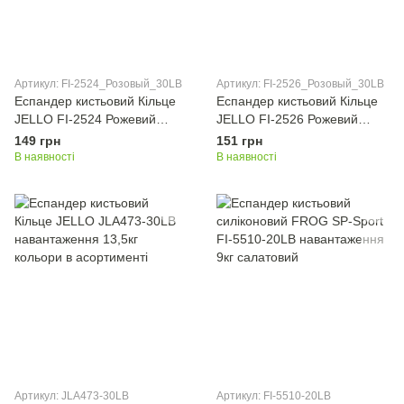
Артикул: FI-2524_Розовый_30LB
Артикул: FI-2526_Розовый_30LB
Еспандер кистьовий Кільце
Еспандер кистьовий Кільце
JELLO FI-2524 Рожевий
JELLO FI-2526 Рожевий
30LB навантаження 14-35кг
30LB навантаження 13,5-
149 грн
151 грн
27кг
В наявності
В наявності
Артикул: JLA473-30LB
Артикул: FI-5510-20LB