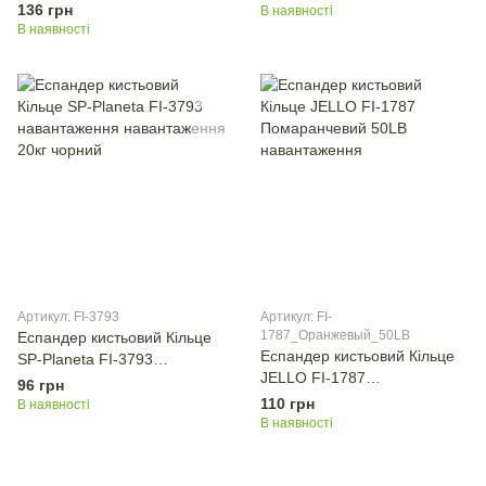
20LB навантаження 9-23кг
136 грн
В наявності
В наявності
Артикул: FI-3793
Артикул: FI-
1787_Оранжевый_50LB
Еспандер кистьовий Кільце
Еспандер кистьовий Кільце
SP-Planeta FI-3793
JELLO FI-1787
навантаження навантаження
96 грн
Помаранчевий 50LB
20кг чорний
110 грн
В наявності
навантаження
В наявності