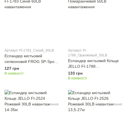
Артикул: FI-1783_Синий_60LB
Артикул: FI-
1788_Оранжевый_50LB
Еспандер кистьовий
Еспандер кистьовий Кільце
силіконовий FROG SP-Sport
JELLO FI-1788
FI-1783 Синій 60LB
127 грн
Помаранчевий 50LB
навантаження
133 грн
В наявності
навантаження
В наявності