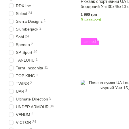
Рюкзак спортивний UA L
1
RDX Inc
бордовий Уні 30х45х13 
24
Select
1 990 грн
В наявності
1
Sierra Designs
2
Slumberjack
24
Sobi
Limited
2
Speedo
49
SP-Sport
1
TANLUHU
11
Terra Incognita
2
TOP KING
2
TWINS
3
UAR
5
Ultimate Direction
34
UNDER ARMOUR
2
VENUM
24
VICTOR