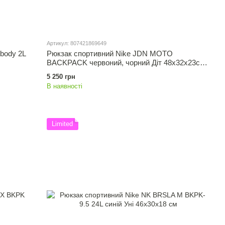
Артикул: 807421869649
body 2L
Рюкзак спортивний Nike JDN MOTO
BACKPACK червоний, чорний Діт 48х32х23см
807421869649
5 250 грн
В наявності
Limited