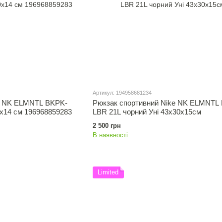
Артикул: 194958681234
e NK ELMNTL BKPK-
Рюкзак спортивний Nike NK ELMNTL
0x14 см 196968859283
LBR 21L чорний Уні 43x30x15см
2 500 грн
В наявності
Limited