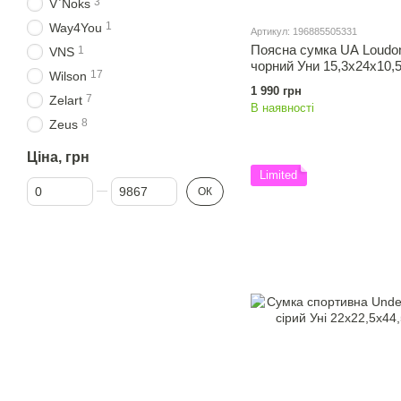
3
V`Noks
1
Way4You
Артикул: 196885505331
Поясна сумка UA Loudon
1
VNS
чорний Уни 15,3x24x10,
17
Wilson
1 990 грн
7
Zelart
В наявності
8
Zeus
Ціна, грн
Limited
Від Ціна, грн
До Ціна, грн
ОК