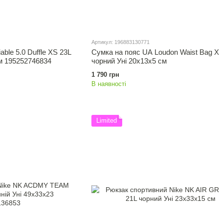
Артикул: 196883130771
ble 5.0 Duffle XS 23L
Сумка на пояс UA Loudon Waist Bag X
см 195252746834
чорний Уні 20х13х5 см
1 790 грн
В наявності
Limited