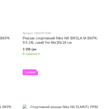
Артикул: 195244773367
X BKPK
Рюкзак спортивний Nike NK BRSLA M BKPK-
9.5 24L синій Уні 46х30х18 см
3 150 грн
В наявності
Limited