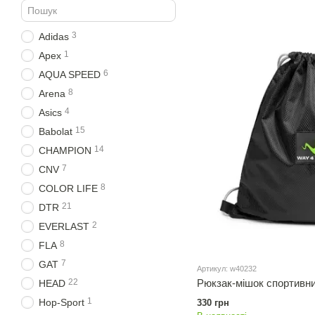
3
Adidas
1
Apex
6
AQUA SPEED
8
Arena
4
Asics
15
Babolat
14
CHAMPION
7
CNV
8
COLOR LIFE
21
DTR
2
EVERLAST
8
FLA
7
GAT
Артикул: w40232
Рюкзак-мішок спортивн
22
HEAD
1
Hop-Sport
330 грн