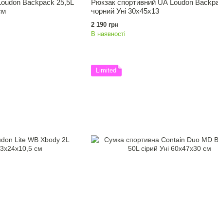
oudon Backpack 25,5L
Рюкзак спортивний UA Loudon Backp
см
чорний Уні 30х45х13
2 190 грн
В наявності
Limited