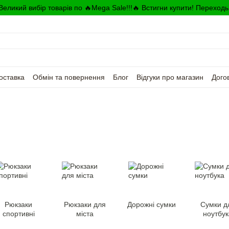
Великий вибір товарів по 🔥Mega Sale!!!🔥 Встигни купити! Переходь
оставка
Обмін та повернення
Блог
Відгуки про магазин
Дого
Рюкзаки
Рюкзаки для
Дорожні сумки
Сумки д
спортивні
міста
ноутбук