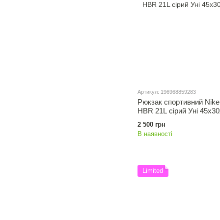
Артикул: 196968859283
Рюкзак спортивний Nik
HBR 21L сірий Уні 45x3
2 500 грн
В наявності
Limited