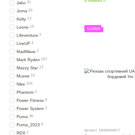
В наявності
31
Jako
63
Joma
13
Kelty
15
Leone
Limited
2
Lifeventure
3
LiveUP
2
MadWave
157
Mark Ryden
23
Mazzy Star
16
Muzee
103
Nike
1
Phantom
6
Power Fitness
1
Power System
36
Puma
4
Puma_2023
Артикул: 196885566677
2
RDX