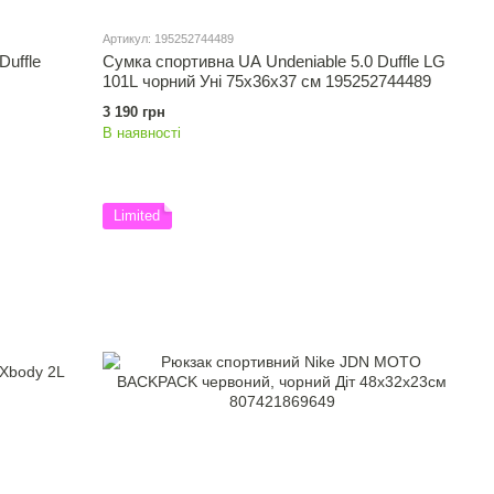
Артикул: 195252744489
uffle
Сумка спортивна UA Undeniable 5.0 Duffle LG
101L чорний Уні 75х36х37 см 195252744489
3 190 грн
В наявності
Limited