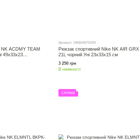
Артикул: 196604975209
ke NK ACDMY TEAM
Рюкзак спортивний Nike NK AIR GR
і 49х33х23
21L чорний Уні 23x33x15 см
3 250 грн
В наявності
Limited