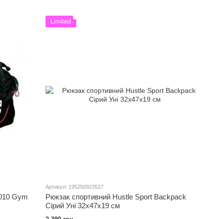
Limited
Артикул: 195250923527
7010 Gym
Рюкзак спортивний Hustle Sport Backpack
Сірий Уні 32х47х19 см