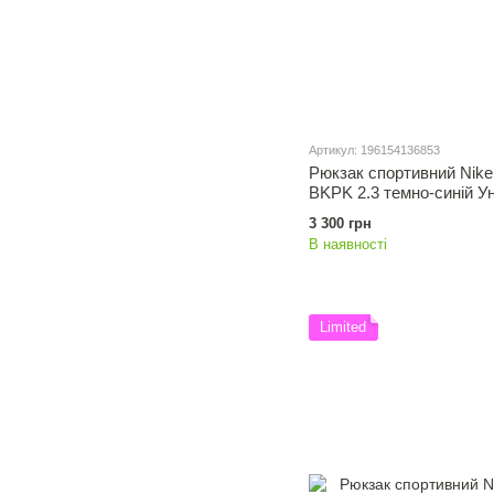
Артикул: 196154136853
Рюкзак спортивний Ni
BKPK 2.3 темно-синій Ун
196154136853
3 300 грн
В наявності
Limited