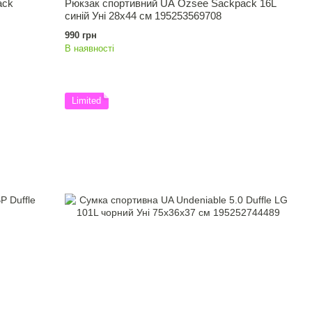
ack
Рюкзак спортивний UA Ozsee Sackpack 16L
синій Уні 28x44 см 195253569708
990 грн
В наявності
Limited