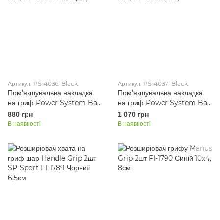
Артикул: PS-4036_Black
Артикул: PS-4037_Black
Пом'якшувальна накладка
Пом'якшувальна накладка
на гриф Power System Bar
на гриф Power System Bar
Pad PS-4036 Black (d7)
Pad PS-4037 (d10)
880 грн
1 070 грн
В наявності
В наявності