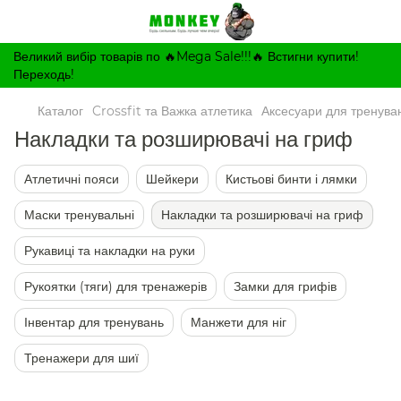
Великий вибір товарів по 🔥Mega Sale!!!🔥 Встигни купити!
Переходь!
Каталог
Crossfit та Важка атлетика
Аксесуари для тренува
Накладки та розширювачі на гриф
Атлетичні пояси
Шейкери
Кистьові бинти і лямки
Маски тренувальні
Накладки та розширювачі на гриф
Рукавиці та накладки на руки
Рукоятки (тяги) для тренажерів
Замки для грифів
Інвентар для тренувань
Манжети для ніг
Тренажери для шиї