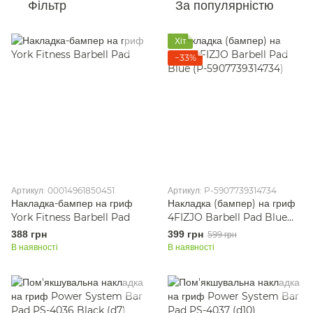
Фільтр
За популярністю
Хіт
−33%
Артикул: 00014961850451
Артикул: P-5907739314734
Накладка-бампер на гриф
Накладка (бампер) на гриф
York Fitness Barbell Pad
4FIZJO Barbell Pad Blue
(P-5907739314734)
388 грн
399 грн
599 грн
В наявності
В наявності