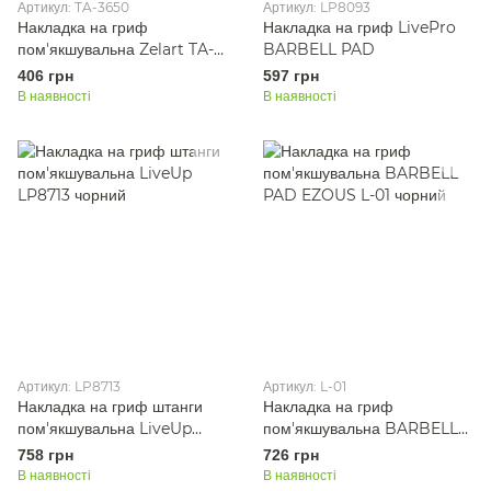
Артикул: TA-3650
Артикул: LP8093
Накладка на гриф
Накладка на гриф LivePro
пом'якшувальна Zelart TA-
BARBELL PAD
3650 чорний
406 грн
597 грн
В наявності
В наявності
Артикул: LP8713
Артикул: L-01
Накладка на гриф штанги
Накладка на гриф
пом'якшувальна LiveUp
пом'якшувальна BARBELL
LP8713 чорний
PAD EZOUS L-01 чорний
758 грн
726 грн
В наявності
В наявності