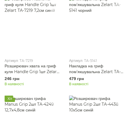
Артикул: TA-7219
Артикул: TA-5141
Розширювач хвата на гриф
Накладка на гриф
куля Handle Grip 1шт Zelart
пом'якшувальна Zelart TA-
TA-7219 7,2см синій
5141 чорний
246 грн
479 грн
В наявності
В наявності
Хіт