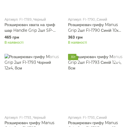
Артикул: FI-1789_Черный
Артикул: FI-1790_Синий
Розширювач хвата на гриф
Розширювач грифу Manus
шар Handle Grip 2шт SP-
Grip 2шт FI-1790 Синій 10х4,
Sport FI-1789 Чорний 6,5см
8см
465 грн
363 грн
В наявності
В наявності
Хіт
Артикул: FI-1793_Черный
Артикул: FI-1793_Синий
Розширювач грифу Manus
Розширювач грифу Manus