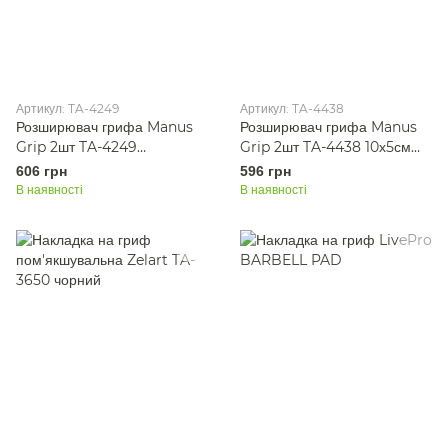
Артикул: TA-4249
Артикул: TA-4438
Розширювач грифа Manus
Розширювач грифа Manus
Grip 2шт TA-4249
Grip 2шт TA-4438 10х5см
12,7х4,8см синій
синій
606 грн
596 грн
В наявності
В наявності