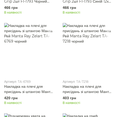
Grip 2шт FI-1793 Чорний
Grip 2шт FI-1793 Синій 12х4,
12х4, 8см
8см
466 грн
466 грн
В наявності
В наявності
Артикул: TA-6769
Артикул: TA-7218
Накладка на плечі для
Накладка на плечі для
присідань зі штангою Манта
присідань зі штангою Манта
Рей Manta Ray Zelart TA-
Рей Manta Ray Zelart TA-
420 грн
403 грн
6769 чорний
7218 чорний
В наявності
В наявності