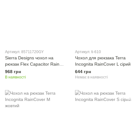
Артикул: 85711720GY
Артикул: ti-610
Sierra Designs чохол на
Чохол для рюкзака Terra
рюкзак Flex Capacitor Rain
Incognita RainCover L сірий
Cover grey
968 грн
644 грн
В наявності
Немає в наявності