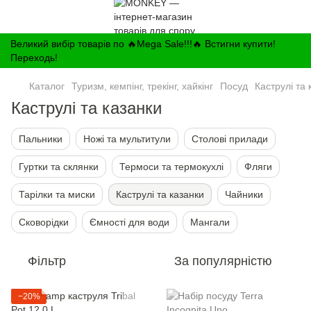
Великий вибір товарів по 🔥Mega Sale!!!🔥 Встигни купити!
Переходь!
Каталог
Туризм, кемпінг, трекінг, хайкінг
Посуд
Каструлі та 
Каструлі та казанки
Пальники
Ножі та мультитули
Столові прилади
Гуртки та склянки
Термоси та термокухлі
Фляги
Тарілки та миски
Каструлі та казанки
Чайники
Сковорідки
Ємності для води
Мангали
Фільтр
За популярністю
−20%