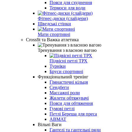
Пояси для схуднення
Термоси для води
Фітнес-диски (слайдери)
Шведські стінки
Мати спортивні
Crossfit та Важка атлетика
Тренування з власною вагою
Підвісні петлі ТРХ
Турніки
Бруси спортивні
Функціональний тренінг
Гімнастичні кільця
Сендбеги
Массажні роли
Жилети обтяжувачі
Пояси для обтяження
Гумові петлі
Петлі Береша для преса
ABMAT
Вільні Ваги
Гантелі та гантельні ряди