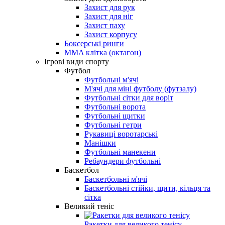
Захист для рук
Захист для ніг
Захист паху
Захист корпусу
Боксерські ринги
MMA клітка (октагон)
Ігрові види спорту
Футбол
Футбольні м'ячі
М'ячі для міні футболу (футзалу)
Футбольні сітки для воріт
Футбольні ворота
Футбольні щитки
Футбольні гетри
Рукавиці воротарські
Манішки
Футбольні манекени
Ребаундери футбольні
Баскетбол
Баскетбольні м'ячі
Баскетбольні стійки, щити, кільця та
сітка
Великий теніс
Ракетки для великого тенісу