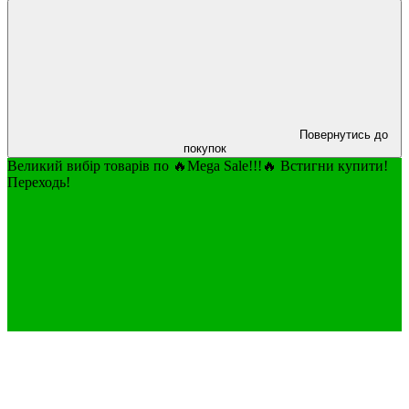
Повернутись до
покупок
Великий вибір товарів по 🔥Mega Sale!!!🔥 Встигни купити!
Переходь!