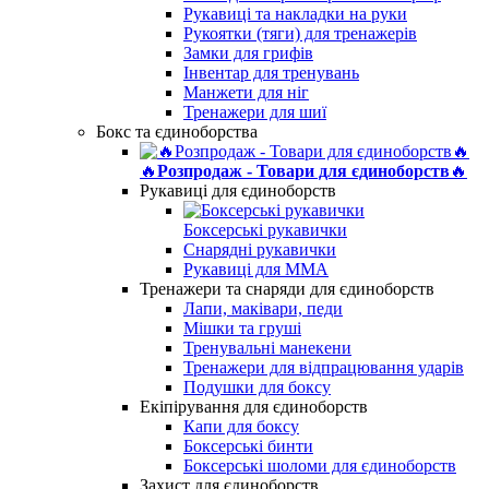
Рукавиці та накладки на руки
Рукоятки (тяги) для тренажерів
Замки для грифів
Інвентар для тренувань
Манжети для ніг
Тренажери для шиї
Бокс та єдиноборства
🔥
Розпродаж - Товари для єдиноборств
🔥
Рукавиці для єдиноборств
Боксерські рукавички
Снарядні рукавички
Рукавиці для MMA
Тренажери та снаряди для єдиноборств
Лапи, маківари, педи
Мішки та груші
Тренувальні манекени
Тренажери для відпрацювання ударів
Подушки для боксу
Екіпірування для єдиноборств
Капи для боксу
Боксерські бинти
Боксерські шоломи для єдиноборств
Захист для єдиноборств