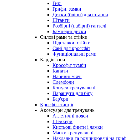
Гирі
Грифи, замки
Диски (бліни) для штанги
Штанги
Розбірні (набірні) гантелі
Бамперні диски
Силові рами та стійки
Підставки, стійки
Сані для кроссфіт
Функціональні рами
Кардіо зона
Кроссфіт тумби
Канати
Набивні м'ячі
Слемболи
Конуси тренувальні
Парашути для бігу
Бар'єри
Кросфіт станції
Аксесуари для тренувань
Атлетичні пояси
Шейкери
Кистьові бинти і лямки
Маски тренувальні
Накладки та розширювачі на гриф