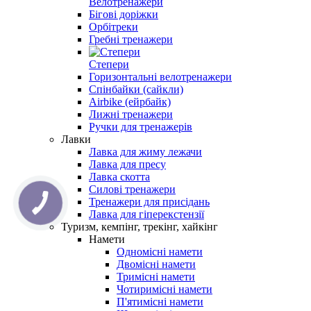
Велотренажери
Бігові доріжки
Орбітреки
Гребні тренажери
Степери
Горизонтальні велотренажери
Спінбайки (сайкли)
Airbike (ейрбайк)
Лижні тренажери
Ручки для тренажерів
Лавки
Лавка для жиму лежачи
Лавка для пресу
Лавка скотта
Силові тренажери
Тренажери для присідань
Лавка для гіперекстензії
Туризм, кемпінг, трекінг, хайкінг
Намети
Одномісні намети
Двомісні намети
Тримісні намети
Чотиримісні намети
П'ятимісні намети