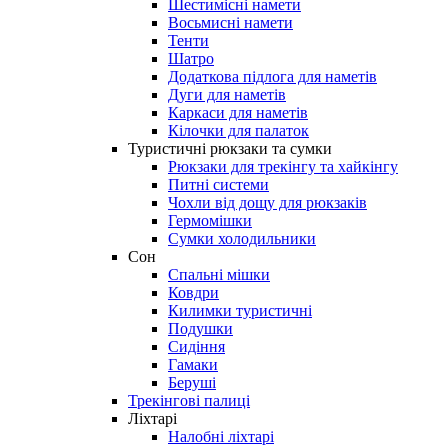
Шестимісні намети
Восьмисні намети
Тенти
Шатро
Додаткова підлога для наметів
Дуги для наметів
Каркаси для наметів
Кілочки для палаток
Туристичні рюкзаки та сумки
Рюкзаки для трекінгу та хайкінгу
Питні системи
Чохли від дощу для рюкзаків
Гермомішки
Сумки холодильники
Сон
Спальні мішки
Ковдри
Килимки туристичні
Подушки
Сидіння
Гамаки
Беруші
Трекінгові палиці
Ліхтарі
Налобні ліхтарі