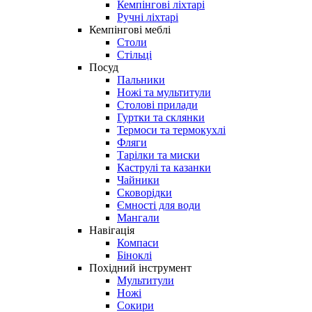
Кемпінгові ліхтарі
Ручні ліхтарі
Кемпінгові меблі
Столи
Стільці
Посуд
Пальники
Ножі та мультитули
Столові прилади
Гуртки та склянки
Термоси та термокухлі
Фляги
Тарілки та миски
Каструлі та казанки
Чайники
Сковорідки
Ємності для води
Мангали
Навігація
Компаси
Біноклі
Похідний інструмент
Мультитули
Ножі
Сокири