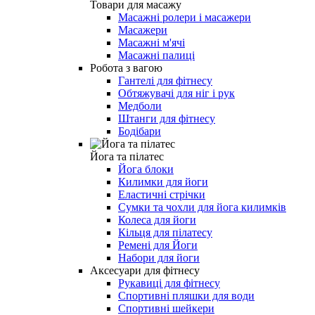
Товари для масажу
Масажні ролери і масажери
Масажери
Масажні м'ячі
Масажні палиці
Робота з вагою
Гантелі для фітнесу
Обтяжувачі для ніг і рук
Медболи
Штанги для фітнесу
Бодібари
Йога та пілатес
Йога блоки
Килимки для йоги
Еластичні стрічки
Сумки та чохли для йога килимків
Колеса для йоги
Кільця для пілатесу
Ремені для Йоги
Набори для йоги
Аксесуари для фітнесу
Рукавиці для фітнесу
Спортивні пляшки для води
Спортивні шейкери