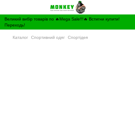
Великий вибір товарів по 🔥Mega Sale!!!🔥 Встигни купити!
Переходь!
Каталог
Спортивний одяг
Спортідея