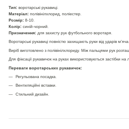
Тип:
воротарські рукавиці.
Матеріал:
полівінілхлорид, поліестер.
Розмір:
8-10.
Колір:
синій-чорний.
Призначення:
для захисту рук футбольного воротаря.
Воротарські рукавиці повністю захищають руки від ударів м'яч
Виріб виготовлено з полівінілхлориду. Між пальцями рук розташо
Для фіксації рукавичок на руках використовуються застібки на
Переваги воротарських рукавичок:
Регульована посадка.
Вентиляційні вставки.
Стильний дизайн.