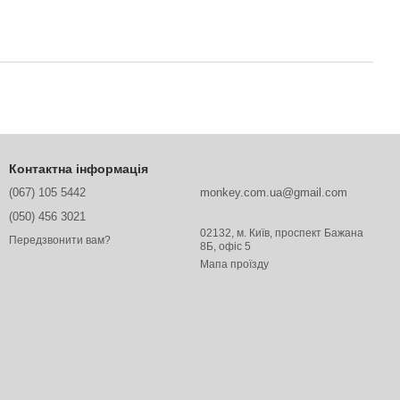
Контактна інформація
(067) 105 5442
monkey.com.ua@gmail.com
(050) 456 3021
02132, м. Київ, проспект Бажана
Передзвонити вам?
8Б, офіс 5
Мапа проїзду