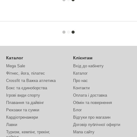
Каталог
Клієнтам
Mega Sale
Вхід до кабінету
Фітнес, йога, пілатес
Каталог
Crossfit та Важка атлетика
Про нас
Бокс та єдиноборства
Контакти
Ігрові види спорту
Оплата і доставка
Плавання та дайвінг
Обмін та повернення
Рюкзаки та сумки
Блог
Кардіотренажери
Відгуки про магазин
Лавки
Договір публічної оферти
Туризм, кемпінг, трекінг,
Мапа сайту
хайкінг