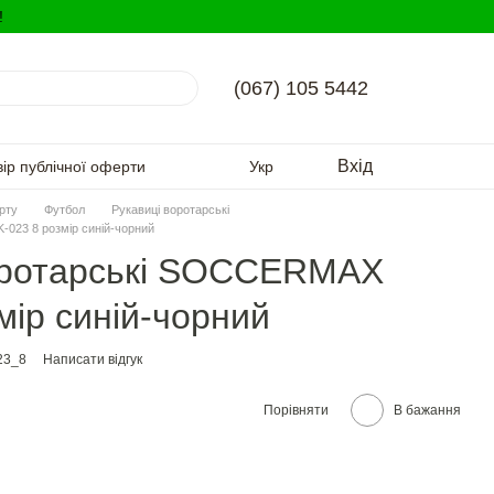
!
(067) 105 5442
Вхід
вір публічної оферти
Укр
орту
Футбол
Рукавиці воротарські
023 8 розмір синій-чорний
оротарські SOCCERMAX
мір синій-чорний
23_8
Написати відгук
Порівняти
В бажання