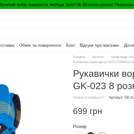
Великий вибір товарів по 🔥Mega Sale!!!🔥 Встигни купити! Переходь
оставка
Обмін та повернення
Блог
Відгуки про магазин
Дого
Головна
Каталог
Ігрові види сп
Рукавички воротарські SOCCERMAX GK-
Рукавички в
GK-023 8 роз
Немає в наявності
Артикул: GK-0
699 грн
Розмір