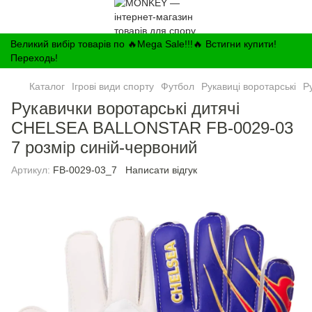
Великий вибір товарів по 🔥Mega Sale!!!🔥 Встигни купити!
Переходь!
Каталог
Ігрові види спорту
Футбол
Рукавиці воротарські
Р
Рукавички воротарські дитячі
CHELSEA BALLONSTAR FB-0029-03
7 розмір синій-червоний
Артикул:
FB-0029-03_7
Написати відгук