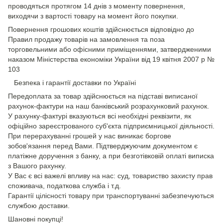
проводяться протягом 14 днів з моменту повернення,
виходячи з вартості товару на момент його покупки.
Повернення грошових коштів здійснюється відповідно до
Правил продажу товарів на замовлення та поза
торговельними або офісними приміщеннями, затвердженими
наказом Міністерства економіки України від 19 квітня 2007 р №
103
Безпека і гарантії доставки по Україні
Передоплата за товар здійснюється на підставі виписаної
рахунок-фактури на наш банківський розрахунковий рахунок.
У рахунку-фактурі вказуються всі необхідні реквізити, як
офіційно зареєстрованого суб'єкта підприємницької діяльності.
При перерахуванні грошей у нас виникає боргове
зобов'язання перед Вами. Підтверджуючим документом є
платіжне доручення з банку, а при безготівковій оплаті виписка
з Вашого рахунку.
У Вас є всі важелі впливу на нас: суд, товариство захисту прав
споживача, податкова служба і т.д.
Гарантії цілісності товару при транспортуванні забезпечуються
службою доставки.
Шановні покупці!