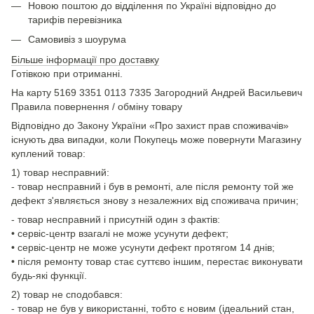
Новою поштою до відділення по Україні відповідно до
тарифів перевізника
Самовивіз з шоурума
Більше інформації про доставку
Готівкою при отриманні.
На карту 5169 3351 0113 7335 Загородний Андрей Васильевич
Правила повернення / обміну товару
Відповідно до Закону України «Про захист прав споживачів»
існують два випадки, коли Покупець може повернути Магазину
куплений товар:
1) товар несправний:
- товар несправний і був в ремонті, але після ремонту той же
дефект з'являється знову з незалежних від споживача причин;
- товар несправний і присутній один з фактів:
• сервіс-центр взагалі не може усунути дефект;
• сервіс-центр не може усунути дефект протягом 14 днів;
• після ремонту товар стає суттєво іншим, перестає виконувати
будь-які функції.
2) товар не сподобався:
- товар не був у використанні, тобто є новим (ідеальний стан,