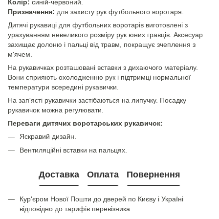
Колір:
синій-червоний.
Призначення:
для захисту рук футбольного воротаря.
Дитячі рукавиці для футбольних воротарів виготовлені з
урахуванням невеликого розміру рук юних гравців. Аксесуар
захищає долоню і пальці від травм, покращує зчеплення з
м'ячем.
На рукавичках розташовані вставки з дихаючого матеріалу.
Вони сприяють охолодженню рук і підтримці нормальної
температури всередині рукавички.
На зап'ясті рукавички застібаються на липучку. Посадку
рукавичок можна регулювати.
Переваги дитячих воротарських рукавичок:
Яскравий дизайн.
Вентиляційні вставки на пальцях.
Доставка
Оплата
Повернення
Кур'єром Нової Пошти до дверей по Києву і Україні
відповідно до тарифів перевізника