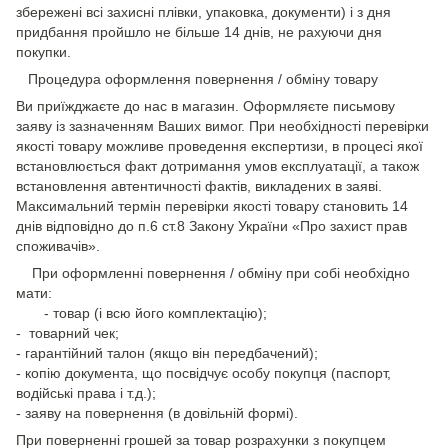
збережені всі захисні плівки, упаковка, документи) і з дня
придбання пройшло не більше 14 днів, не рахуючи дня
покупки.
Процедура оформлення повернення / обміну товару
Ви приїжджаєте до нас в магазин. Оформляєте письмову
заяву із зазначенням Ваших вимог. При необхідності перевірки
якості товару можливе проведення експертизи, в процесі якої
встановлюється факт дотримання умов експлуатації, а також
встановлення автентичності фактів, викладених в заяві.
Максимальний термін перевірки якості товару становить 14
днів відповідно до п.6 ст.8 Закону України «Про захист прав
споживачів».
При оформленні повернення / обміну при собі необхідно
мати:
- товар (і всю його комплектацію);
- товарний чек;
- гарантійний талон (якщо він передбачений);
- копію документа, що посвідчує особу покупця (паспорт,
водійські права і т.д.);
- заяву на повернення (в довільній формі).
При поверненні грошей за товар розрахунки з покупцем