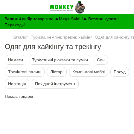
Великий вибір товарів по 🔥Mega Sale!!!🔥 Встигни купити!
Переходь!
Каталог
Туризм, кемпінг, трекінг, хайкінг
Одяг для хайкінгу та
Одяг для хайкінгу та трекінгу
Намети
Туристичні рюкзаки та сумки
Сон
Трекінгові палиці
Ліхтарі
Кемпінгові меблі
Посуд
Навігація
Похідний інструмент
Немає товарів