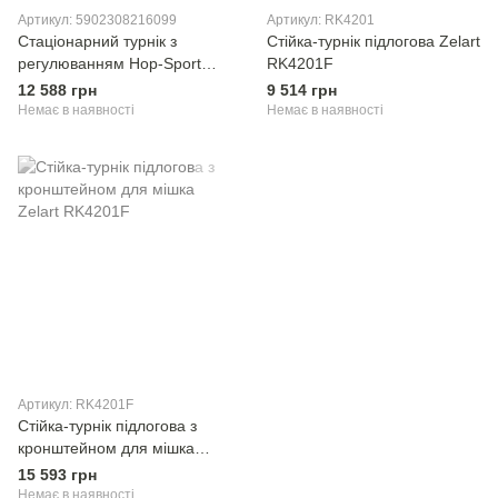
Артикул: 5902308216099
Артикул: RK4201
Стаціонарний турнік з
Стійка-турнік підлогова Zelart
регулюванням Hop-Sport
RK4201F
HS-1015K
12 588 грн
9 514 грн
Немає в наявності
Немає в наявності
Артикул: RK4201F
Стійка-турнік підлогова з
кронштейном для мішка
Zelart RK4201F
15 593 грн
Немає в наявності