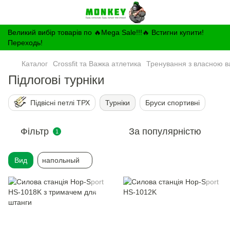
Великий вибір товарів по 🔥Mega Sale!!!🔥 Встигни купити!
Переходь!
Каталог
Crossfit та Важка атлетика
Тренування з власною в
Підлогові турніки
Підвісні петлі ТРХ
Турніки
Бруси спортивні
Фільтр
За популярністю
1
Вид
напольный