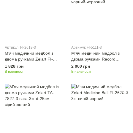
Артикул: FI-2619-3
Артикул: FI-5111-3
М'яч медичний медбол з
М'яч медичний медбол з
двома ручками Zelart FI-
двома ручками Record
2619-3 3кг сірий-рожевий
Medicine Ball FI-5111-3 3кг
1 828 грн
2 000 грн
чорний-червоний
В наявності
В наявності