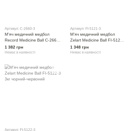
Артикул: C-2660-3
Артикул: FI-5121-3
М'яч медичний медбол
М'яч медичний медбол
Record Medicine Ball C-2660-
Zelart Medicine Ball FI-5121-3
3 3кг
3кг червоний-чорний
1 382 грн
1 348 грн
Немає в наявності
Немає в наявності
Артикул: FI-5122-3