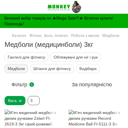
Великий вибір товарів по 🔥Mega Sale!!!🔥 Встигни купити!
Переходь!
Каталог
Фітнес, йога, пілатес
Робота з вагою
Медболи
Медболи (медицинболи) 3кг
Гантелі для фітнесу
Обтяжувачі для ніг і рук
Медболи
Штанги для фітнесу
Бодібари
Фільтр
За популярністю
1
Вага, кг
3