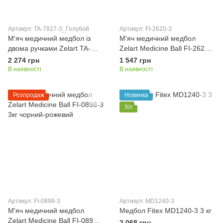
Артикул: TA-7827-3_Голубой
Артикул: FI-2620-3
М'яч медичний медбол із
М'яч медичний медбол
двома ручками Zelart TA-
Zelart Medicine Ball FI-2620-3
7827-3 вага-3кг d-25см
3кг синій-чорний
2 274 грн
1 547 грн
сірий-жовтий
В наявності
В наявності
Розпродаж
Новинка
Хіт
Артикул: FI-0898-3
Артикул: MD1240-3
М'яч медичний медбол
Медбол Fitex MD1240-3 3 кг
Zelart Medicine Ball FI-0898-3
2 068 грн