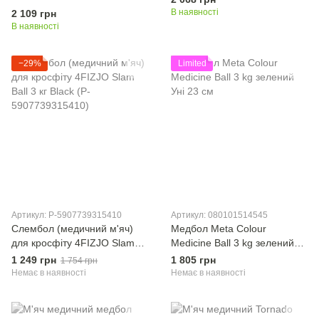
3кг чорний-рожевий
В наявності
2 109 грн
В наявності
−29%
Limited
Артикул: P-5907739315410
Артикул: 080101514545
Слембол (медичний м'яч)
Медбол Meta Colour
для кросфіту 4FIZJO Slam
Medicine Ball 3 kg зелений
Ball 3 кг Black (P-
Уні 23 см
1 249 грн
1 805 грн
1 754 грн
5907739315410)
Немає в наявності
Немає в наявності